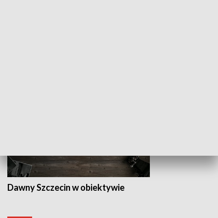
Z indeksem w ręku
Droga po suk
HISTORIA
Dawny Szczecin w obiektywie