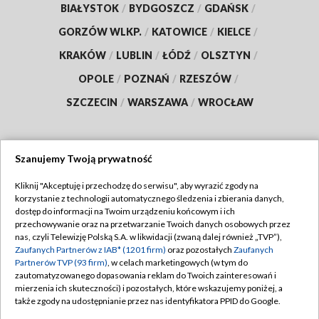
BIAŁYSTOK
/
BYDGOSZCZ
/
GDAŃSK
/
GORZÓW WLKP.
/
KATOWICE
/
KIELCE
/
KRAKÓW
/
LUBLIN
/
ŁÓDŹ
/
OLSZTYN
/
OPOLE
/
POZNAŃ
/
RZESZÓW
/
SZCZECIN
/
WARSZAWA
/
WROCŁAW
Szanujemy Twoją prywatność
Dołącz do nas:
Kliknij "Akceptuję i przechodzę do serwisu", aby wyrazić zgody na
korzystanie z technologii automatycznego śledzenia i zbierania danych,
TVP
dostęp do informacji na Twoim urządzeniu końcowym i ich
Abonament TVP
przechowywanie oraz na przetwarzanie Twoich danych osobowych przez
Regulamin TVP
nas, czyli Telewizję Polską S.A. w likwidacji (zwaną dalej również „TVP”),
Emisja w TVP
Polityka prywatności
Zaufanych Partnerów z IAB* (1201 firm)
oraz pozostałych
Zaufanych
Partnerów TVP (93 firm)
, w celach marketingowych (w tym do
Centrum informacji TVP
Moje zgody
zautomatyzowanego dopasowania reklam do Twoich zainteresowań i
mierzenia ich skuteczności) i pozostałych, które wskazujemy poniżej, a
Naziemna Telewizja Cyfrowa
Pomoc
także zgody na udostępnianie przez nas identyfikatora PPID do Google.
Sklep TVP