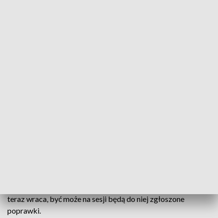
TVP3 Szczecin
Szczecińscy radni znów pochylą się nad piciem
alkoholu „pod chmurką”. W programie dzisiejszej
sesji Rady Miasta mogą znaleźć się dwie uchwały,
które zakładają zalegalizowanie picia na bulwarach
po prawej stronie Odry, na Bulwarze Gdyńskim i
Nabrzeżu Starówka.
Pierwsza uchwała to projekt klubu radnych „Bezpartyjni”,
która została wycofana z porządku obrad miesiąc temu, a
teraz wraca, być może na sesji będą do niej zgłoszone
poprawki.