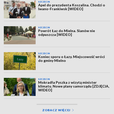
SZCZECIN
Apel do prezydenta Koszalina. Chodzi o
Iwano-Frankiwsk [WIDEO]
SZCZECIN
Powrót Łaz do Mielna. Sianów nie
odpuszcza [WIDEO]
SZCZECIN
Koniec sporu o Łazy. Miejscowość wróci
do gminy Mielno
SZCZECIN
Mokradła Pyszka z wizytą minister
klimatu. Nowe plany samorządu [ZDJĘCIA,
WIDEO]
ZOBACZ WIĘCEJ