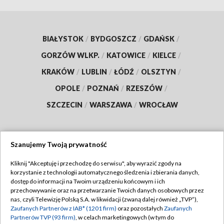
BIAŁYSTOK
/
BYDGOSZCZ
/
GDAŃSK
/
GORZÓW WLKP.
/
KATOWICE
/
KIELCE
/
KRAKÓW
/
LUBLIN
/
ŁÓDŹ
/
OLSZTYN
/
OPOLE
/
POZNAŃ
/
RZESZÓW
/
SZCZECIN
/
WARSZAWA
/
WROCŁAW
Szanujemy Twoją prywatność
Dołącz do nas:
Kliknij "Akceptuję i przechodzę do serwisu", aby wyrazić zgody na
korzystanie z technologii automatycznego śledzenia i zbierania danych,
TVP
dostęp do informacji na Twoim urządzeniu końcowym i ich
Abonament TVP
przechowywanie oraz na przetwarzanie Twoich danych osobowych przez
Regulamin TVP
nas, czyli Telewizję Polską S.A. w likwidacji (zwaną dalej również „TVP”),
Emisja w TVP
Polityka prywatności
Zaufanych Partnerów z IAB* (1201 firm)
oraz pozostałych
Zaufanych
Partnerów TVP (93 firm)
, w celach marketingowych (w tym do
Centrum informacji TVP