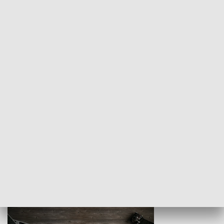
Z indeksem w ręku
Droga po suk
HISTORIA