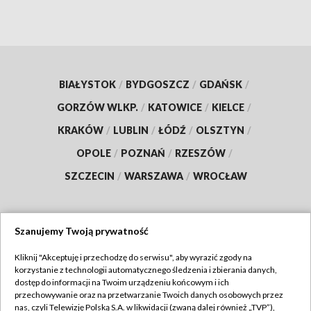
BIAŁYSTOK
/
BYDGOSZCZ
/
GDAŃSK
/
GORZÓW WLKP.
/
KATOWICE
/
KIELCE
/
KRAKÓW
/
LUBLIN
/
ŁÓDŹ
/
OLSZTYN
/
OPOLE
/
POZNAŃ
/
RZESZÓW
/
SZCZECIN
/
WARSZAWA
/
WROCŁAW
Szanujemy Twoją prywatność
Dołącz do nas:
Kliknij "Akceptuję i przechodzę do serwisu", aby wyrazić zgody na
korzystanie z technologii automatycznego śledzenia i zbierania danych,
TVP
dostęp do informacji na Twoim urządzeniu końcowym i ich
Abonament TVP
przechowywanie oraz na przetwarzanie Twoich danych osobowych przez
Regulamin TVP
nas, czyli Telewizję Polską S.A. w likwidacji (zwaną dalej również „TVP”),