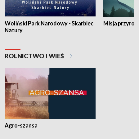
Woliński Park Narodowy - Skarbiec
Misja przyrod
Natury
ROLNICTWO I WIEŚ
Agro-szansa