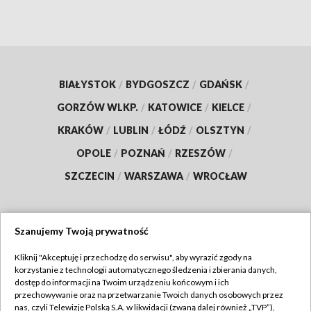
BIAŁYSTOK
/
BYDGOSZCZ
/
GDAŃSK
/
GORZÓW WLKP.
/
KATOWICE
/
KIELCE
/
KRAKÓW
/
LUBLIN
/
ŁÓDŹ
/
OLSZTYN
/
OPOLE
/
POZNAŃ
/
RZESZÓW
/
SZCZECIN
/
WARSZAWA
/
WROCŁAW
Szanujemy Twoją prywatność
Dołącz do nas:
Kliknij "Akceptuję i przechodzę do serwisu", aby wyrazić zgody na
korzystanie z technologii automatycznego śledzenia i zbierania danych,
TVP
dostęp do informacji na Twoim urządzeniu końcowym i ich
Abonament TVP
przechowywanie oraz na przetwarzanie Twoich danych osobowych przez
Regulamin TVP
nas, czyli Telewizję Polską S.A. w likwidacji (zwaną dalej również „TVP”),