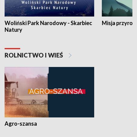
Woliński Park Narodowy - Skarbiec
Misja przyrod
Natury
ROLNICTWO I WIEŚ
Agro-szansa