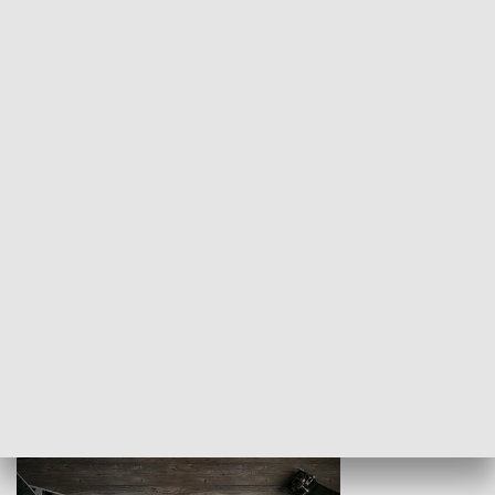
Z indeksem w ręku
Droga po suk
HISTORIA