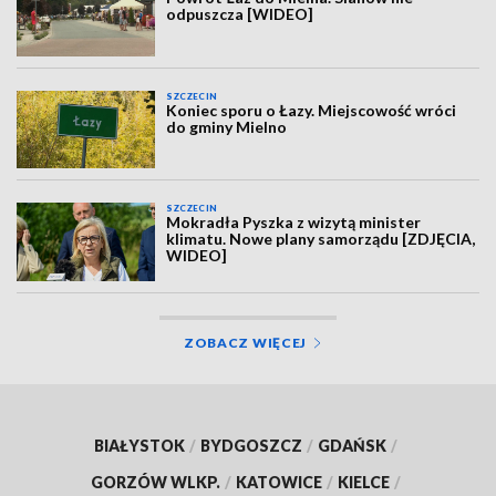
odpuszcza [WIDEO]
SZCZECIN
Koniec sporu o Łazy. Miejscowość wróci
do gminy Mielno
SZCZECIN
Mokradła Pyszka z wizytą minister
klimatu. Nowe plany samorządu [ZDJĘCIA,
WIDEO]
ZOBACZ WIĘCEJ
BIAŁYSTOK
/
BYDGOSZCZ
/
GDAŃSK
/
GORZÓW WLKP.
/
KATOWICE
/
KIELCE
/