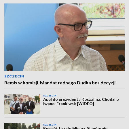
SZCZECIN
Remis w komisji. Mandat radnego Dudka bez decyzji
SZCZECIN
Apel do prezydenta Koszalina. Chodzi o
Iwano-Frankiwsk [WIDEO]
SZCZECIN
Powrót Łaz do Mielna. Sianów nie