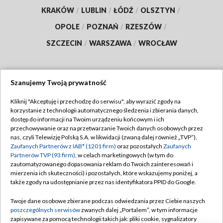
KRAKÓW
/
LUBLIN
/
ŁÓDŹ
/
OLSZTYN
/
OPOLE
/
POZNAŃ
/
RZESZÓW
/
SZCZECIN
/
WARSZAWA
/
WROCŁAW
Szanujemy Twoją prywatność
Dołącz do nas:
Kliknij "Akceptuję i przechodzę do serwisu", aby wyrazić zgody na
korzystanie z technologii automatycznego śledzenia i zbierania danych,
TVP
dostęp do informacji na Twoim urządzeniu końcowym i ich
Abonament TVP
przechowywanie oraz na przetwarzanie Twoich danych osobowych przez
Regulamin TVP
nas, czyli Telewizję Polską S.A. w likwidacji (zwaną dalej również „TVP”),
Emisja w TVP
Polityka prywatności
Zaufanych Partnerów z IAB* (1201 firm)
oraz pozostałych
Zaufanych
Partnerów TVP (93 firm)
, w celach marketingowych (w tym do
Centrum informacji TVP
Moje zgody
zautomatyzowanego dopasowania reklam do Twoich zainteresowań i
mierzenia ich skuteczności) i pozostałych, które wskazujemy poniżej, a
Naziemna Telewizja Cyfrowa
Pomoc
także zgody na udostępnianie przez nas identyfikatora PPID do Google.
Sklep TVP
Biuro reklamy
Twoje dane osobowe zbierane podczas odwiedzania przez Ciebie naszych
Rada Programowa
Kontakt
poszczególnych serwisów
zwanych dalej „Portalem”, w tym informacje
zapisywane za pomocą technologii takich jak: pliki cookie, sygnalizatory