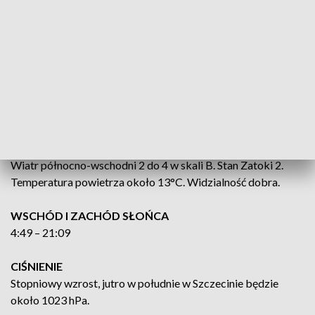
Zachmurzenie małe, miejscami umiarkowane. Temperatura
maksymalna od 24°C do 27°C, w powiatach nadmorskich od
19°C do 22°C.
BAŁTYK POŁUDNIOWY
Wiatr północno-wschodni 3 do 5 w skali B. Stan morza 2 do
3. Temperatura powietrza około 13°C. Widzialność dobra.
ZATOKA POMORSKA
Wiatr północno-wschodni 2 do 4 w skali B. Stan Zatoki 2.
Temperatura powietrza około 13°C. Widzialność dobra.
WSCHÓD I ZACHÓD SŁOŃCA
4:49 – 21:09
CIŚNIENIE
Stopniowy wzrost, jutro w południe w Szczecinie będzie
około 1023 hPa.