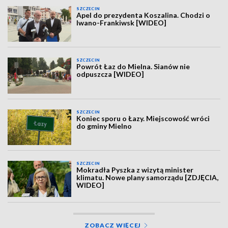
SZCZECIN
Apel do prezydenta Koszalina. Chodzi o
Iwano-Frankiwsk [WIDEO]
SZCZECIN
Powrót Łaz do Mielna. Sianów nie
odpuszcza [WIDEO]
SZCZECIN
Koniec sporu o Łazy. Miejscowość wróci
do gminy Mielno
SZCZECIN
Mokradła Pyszka z wizytą minister
klimatu. Nowe plany samorządu [ZDJĘCIA,
WIDEO]
ZOBACZ WIĘCEJ