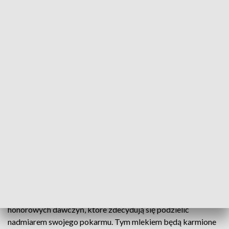
TVP3 Szczecin
Pierwszy taki w regionie. Bank Mleka Kobiecego
dla wcześniaków zostanie otwarty dziś w
szczecińskim szpitalu klinicznym na Pomorzanach.
Gromadzony tam pokarm od dawczyń będzie
przekazywany dzieciom, które z różnych przyczyn
nie mogą być karmione mlekiem swoich matek.
Pokarm do banku mleka będzie pozyskiwany od
honorowych dawczyń, które zdecydują się podzielić
nadmiarem swojego pokarmu. Tym mlekiem będą karmione