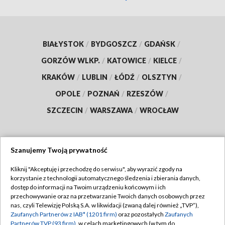
BIAŁYSTOK
/
BYDGOSZCZ
/
GDAŃSK
/
GORZÓW WLKP.
/
KATOWICE
/
KIELCE
/
KRAKÓW
/
LUBLIN
/
ŁÓDŹ
/
OLSZTYN
/
OPOLE
/
POZNAŃ
/
RZESZÓW
/
SZCZECIN
/
WARSZAWA
/
WROCŁAW
Szanujemy Twoją prywatność
Dołącz do nas:
Kliknij "Akceptuję i przechodzę do serwisu", aby wyrazić zgody na
korzystanie z technologii automatycznego śledzenia i zbierania danych,
TVP
dostęp do informacji na Twoim urządzeniu końcowym i ich
Abonament TVP
przechowywanie oraz na przetwarzanie Twoich danych osobowych przez
Regulamin TVP
nas, czyli Telewizję Polską S.A. w likwidacji (zwaną dalej również „TVP”),
Emisja w TVP
Polityka prywatności
Zaufanych Partnerów z IAB* (1201 firm)
oraz pozostałych
Zaufanych
Partnerów TVP (93 firm)
, w celach marketingowych (w tym do