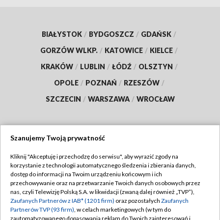
BIAŁYSTOK
/
BYDGOSZCZ
/
GDAŃSK
/
GORZÓW WLKP.
/
KATOWICE
/
KIELCE
/
KRAKÓW
/
LUBLIN
/
ŁÓDŹ
/
OLSZTYN
/
OPOLE
/
POZNAŃ
/
RZESZÓW
/
SZCZECIN
/
WARSZAWA
/
WROCŁAW
Szanujemy Twoją prywatność
Dołącz do nas:
Kliknij "Akceptuję i przechodzę do serwisu", aby wyrazić zgody na
korzystanie z technologii automatycznego śledzenia i zbierania danych,
TVP
dostęp do informacji na Twoim urządzeniu końcowym i ich
Abonament TVP
przechowywanie oraz na przetwarzanie Twoich danych osobowych przez
Regulamin TVP
nas, czyli Telewizję Polską S.A. w likwidacji (zwaną dalej również „TVP”),
Emisja w TVP
Polityka prywatności
Zaufanych Partnerów z IAB* (1201 firm)
oraz pozostałych
Zaufanych
Partnerów TVP (93 firm)
, w celach marketingowych (w tym do
Centrum informacji TVP
Moje zgody
zautomatyzowanego dopasowania reklam do Twoich zainteresowań i