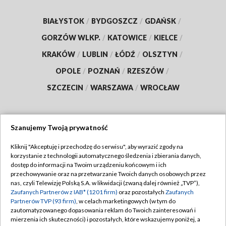
BIAŁYSTOK
/
BYDGOSZCZ
/
GDAŃSK
/
GORZÓW WLKP.
/
KATOWICE
/
KIELCE
/
KRAKÓW
/
LUBLIN
/
ŁÓDŹ
/
OLSZTYN
/
OPOLE
/
POZNAŃ
/
RZESZÓW
/
SZCZECIN
/
WARSZAWA
/
WROCŁAW
Szanujemy Twoją prywatność
Dołącz do nas:
Kliknij "Akceptuję i przechodzę do serwisu", aby wyrazić zgody na
korzystanie z technologii automatycznego śledzenia i zbierania danych,
TVP
dostęp do informacji na Twoim urządzeniu końcowym i ich
Abonament TVP
przechowywanie oraz na przetwarzanie Twoich danych osobowych przez
Regulamin TVP
nas, czyli Telewizję Polską S.A. w likwidacji (zwaną dalej również „TVP”),
Emisja w TVP
Polityka prywatności
Zaufanych Partnerów z IAB* (1201 firm)
oraz pozostałych
Zaufanych
Partnerów TVP (93 firm)
, w celach marketingowych (w tym do
Centrum informacji TVP
Moje zgody
zautomatyzowanego dopasowania reklam do Twoich zainteresowań i
mierzenia ich skuteczności) i pozostałych, które wskazujemy poniżej, a
Naziemna Telewizja Cyfrowa
Pomoc