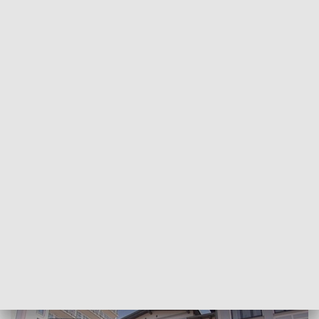
POWRÓT DO
SZCZECIN
TVP REGIONY
Najpierw sprzedali, teraz chcą odebrać.
Spór o byłe ośrodki FWP
2018-05-24
Ewa Zielińska / kb