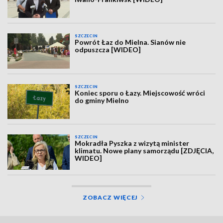
SZCZECIN
Powrót Łaz do Mielna. Sianów nie
odpuszcza [WIDEO]
SZCZECIN
Koniec sporu o Łazy. Miejscowość wróci
do gminy Mielno
SZCZECIN
Mokradła Pyszka z wizytą minister
klimatu. Nowe plany samorządu [ZDJĘCIA,
WIDEO]
ZOBACZ WIĘCEJ