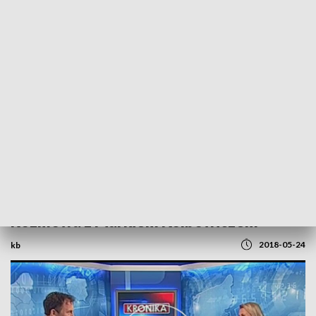
POWRÓT DO
SZCZECIN
TVP REGIONY
Rozmowa z Markiem Kolbowiczem
2018-05-24
kb