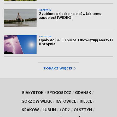
SZCZECIN
Zgubione dziecko na plaży. Jak temu
zapobiec? [WIDEO]
SZCZECIN
Upały do 34°C i burze. Obowiązują alerty I i
II stopnia
ZOBACZ WIĘCEJ
BIAŁYSTOK
/
BYDGOSZCZ
/
GDAŃSK
/
GORZÓW WLKP.
/
KATOWICE
/
KIELCE
/
KRAKÓW
/
LUBLIN
/
ŁÓDŹ
/
OLSZTYN
/