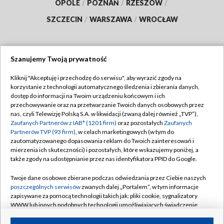
OPOLE
/
POZNAŃ
/
RZESZÓW
/
SZCZECIN
/
WARSZAWA
/
WROCŁAW
Szanujemy Twoją prywatność
Dołącz do nas:
Kliknij "Akceptuję i przechodzę do serwisu", aby wyrazić zgody na
korzystanie z technologii automatycznego śledzenia i zbierania danych,
TVP
dostęp do informacji na Twoim urządzeniu końcowym i ich
Abonament TVP
przechowywanie oraz na przetwarzanie Twoich danych osobowych przez
Regulamin TVP
nas, czyli Telewizję Polską S.A. w likwidacji (zwaną dalej również „TVP”),
Emisja w TVP
Polityka prywatności
Zaufanych Partnerów z IAB* (1201 firm)
oraz pozostałych
Zaufanych
Partnerów TVP (93 firm)
, w celach marketingowych (w tym do
Centrum informacji TVP
Moje zgody
zautomatyzowanego dopasowania reklam do Twoich zainteresowań i
mierzenia ich skuteczności) i pozostałych, które wskazujemy poniżej, a
Naziemna Telewizja Cyfrowa
Pomoc
także zgody na udostępnianie przez nas identyfikatora PPID do Google.
Sklep TVP
Biuro reklamy
Twoje dane osobowe zbierane podczas odwiedzania przez Ciebie naszych
Rada Programowa
Kontakt
poszczególnych serwisów
zwanych dalej „Portalem”, w tym informacje
zapisywane za pomocą technologii takich jak: pliki cookie, sygnalizatory
System NOS
WWW lub innych podobnych technologii umożliwiających świadczenie
dopasowanych i bezpiecznych usług, personalizację treści oraz reklam,
Informacje o nadawcy
Kanały
udostępnianie funkcji mediów społecznościowych oraz analizowanie