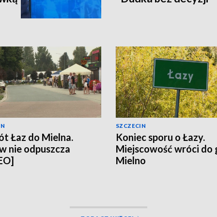
IN
SZCZECIN
t Łaz do Mielna.
Koniec sporu o Łazy.
w nie odpuszcza
Miejscowość wróci do
EO]
Mielno