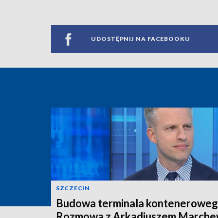
UDOSTĘPNIJ NA FACEBOOKU
SZCZECIN
Budowa terminala konteneroweg
Rozmowa z Arkadiuszem March