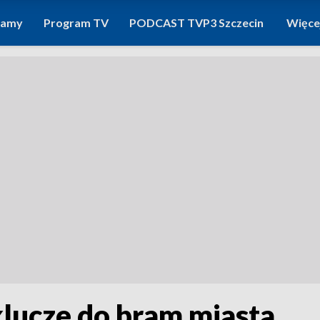
ramy
Program TV
PODCAST TVP3 Szczecin
Więce
klucze do bram miasta