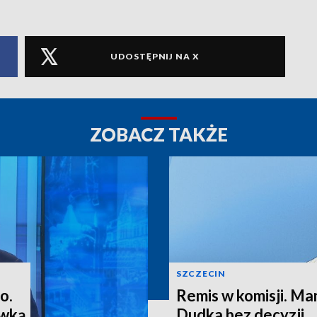
UDOSTĘPNIJ NA X
ZOBACZ TAKŻE
SZCZECIN
o.
Remis w komisji. M
ewką
Dudka bez decyzji