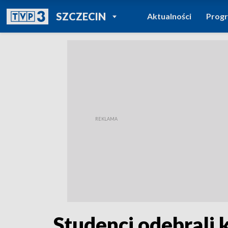
POWRÓT DO
SZCZECIN
Aktualności
Prog
TVP REGIONY
Studenci odebrali 