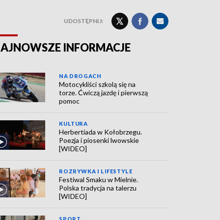
UDOSTĘPNIJ:
AJNOWSZE INFORMACJE
NA DROGACH
Motocykliści szkolą się na
torze. Ćwiczą jazdę i pierwszą
pomoc
KULTURA
Herbertiada w Kołobrzegu.
Poezja i piosenki lwowskie
[WIDEO]
ROZRYWKA I LIFESTYLE
Festiwal Smaku w Mielnie.
Polska tradycja na talerzu
[WIDEO]
SPORT