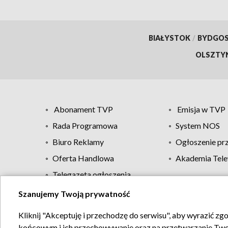
BIAŁYSTOK
/
BYDGO
OLSZTY
Abonament TVP
Emisja w TVP
Rada Programowa
System NOS
Biuro Reklamy
Ogłoszenie pr
Oferta Handlowa
Akademia Tele
Telegazeta ogłoszenia
Szanujemy Twoją prywatność
Regulamin TVP
Kliknij "Akceptuję i przechodzę do serwisu", aby wyrazić zg
końcowym i ich przechowywanie oraz na przetwarzanie Twoich