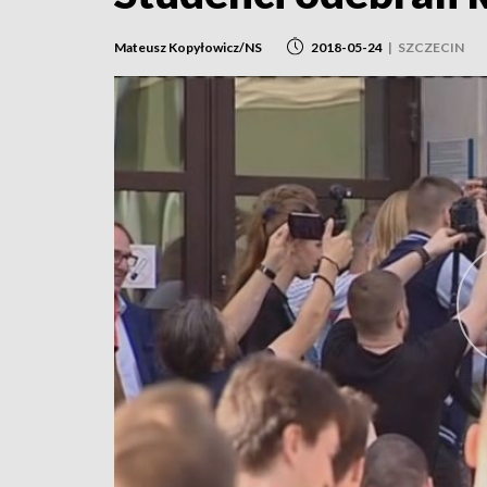
Mateusz Kopyłowicz/NS
2018-05-24
|
SZCZECIN