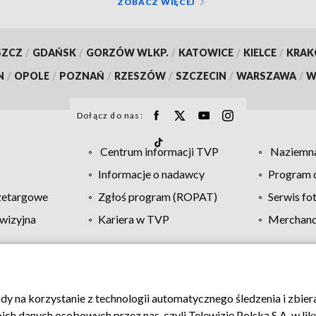
ZOBACZ WIĘCEJ
SZCZ
/
GDAŃSK
/
GORZÓW WLKP.
/
KATOWICE
/
KIELCE
/
KRA
N
/
OPOLE
/
POZNAŃ
/
RZESZÓW
/
SZCZECIN
/
WARSZAWA
/
W
Dołącz do nas:
Centrum informacji TVP
Naziemna
Informacje o nadawcy
Program d
zetargowe
Zgłoś program (ROPAT)
Serwis fo
wizyjna
Kariera w TVP
Merchandi
Polityka prywatności
Moje zgody
Pomoc
Biuro re
ody na korzystanie z technologii automatycznego śledzenia i zbie
 danych osobowych przez nas, czyli Telewizję Polską S.A. w likw