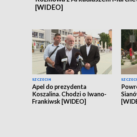
[WIDEO]
SZCZECIN
SZCZEC
Apel do prezydenta
Powró
Koszalina. Chodzi o Iwano-
Sianó
Frankiwsk [WIDEO]
[WID