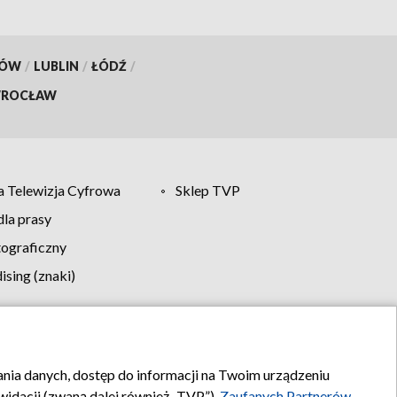
KÓW
/
LUBLIN
/
ŁÓDŹ
/
ROCŁAW
 Telewizja Cyfrowa
Sklep TVP
la prasy
tograficzny
sing (znaki)
klamy
Kontakt
rania danych, dostęp do informacji na Twoim urządzeniu
idacji (zwaną dalej również „TVP”),
Zaufanych Partnerów