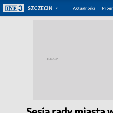
POWRÓT DO
SZCZECIN
Aktualności
Prog
TVP REGIONY
Sesja rady miasta 