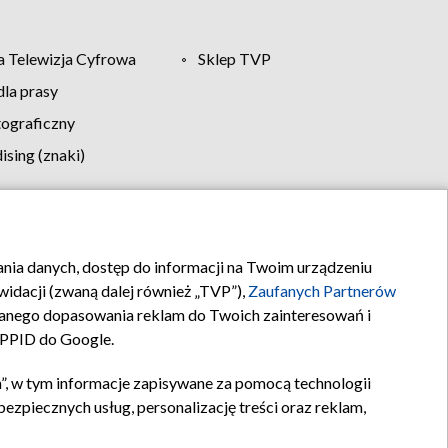
 Telewizja Cyfrowa
Sklep TVP
la prasy
tograficzny
sing (znaki)
klamy
Kontakt
rania danych, dostęp do informacji na Twoim urządzeniu
idacji (zwaną dalej również „TVP”),
Zaufanych Partnerów
anego dopasowania reklam do Twoich zainteresowań i
a PPID do Google.
”, w tym informacje zapisywane za pomocą technologii
zpiecznych usług, personalizację treści oraz reklam,