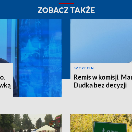
ZOBACZ TAKŻE
SZCZECIN
o.
Remis w komisji. M
ewką
Dudka bez decyzji