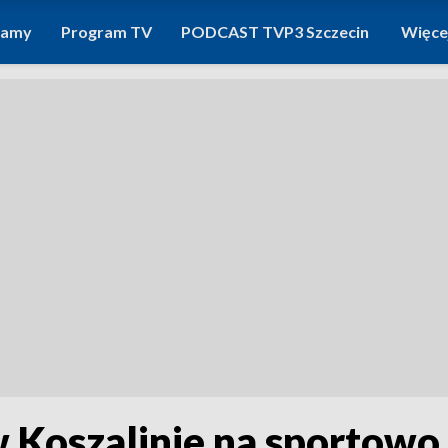
ramy
Program TV
PODCAST TVP3 Szczecin
Więce
w Koszalinie na sportowo