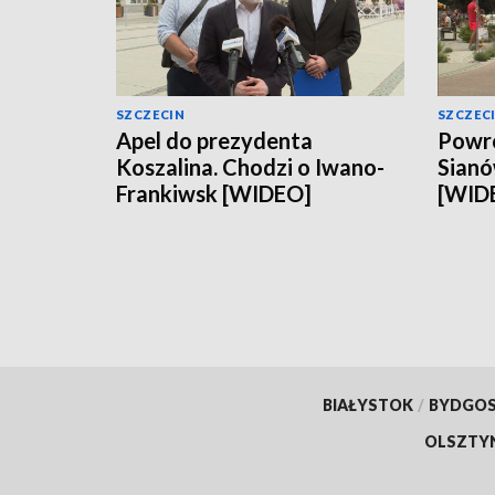
SZCZECIN
SZCZEC
Apel do prezydenta
Powró
Koszalina. Chodzi o Iwano-
Sianó
Frankiwsk [WIDEO]
[WID
BIAŁYSTOK
/
BYDGO
OLSZTY