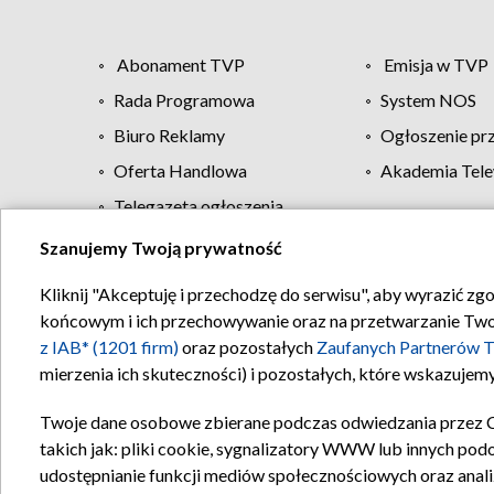
Abonament TVP
Emisja w TVP
Rada Programowa
System NOS
Biuro Reklamy
Ogłoszenie pr
Oferta Handlowa
Akademia Tele
Telegazeta ogłoszenia
Szanujemy Twoją prywatność
Regulamin TVP
Kliknij "Akceptuję i przechodzę do serwisu", aby wyrazić zg
końcowym i ich przechowywanie oraz na przetwarzanie Twoich
z IAB* (1201 firm)
oraz pozostałych
Zaufanych Partnerów T
mierzenia ich skuteczności) i pozostałych, które wskazujemy
Twoje dane osobowe zbierane podczas odwiedzania przez 
takich jak: pliki cookie, sygnalizatory WWW lub innych pod
udostępnianie funkcji mediów społecznościowych oraz anali