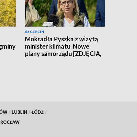
SZCZECIN
Mokradła Pyszka z wizytą
 gminy
minister klimatu. Nowe
plany samorządu [ZDJĘCIA,
WIDEO]
KÓW
/
LUBLIN
/
ŁÓDŹ
/
ROCŁAW