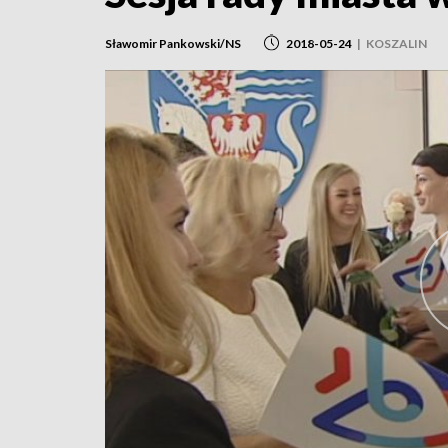
Sławomir Pankowski/NS
2018-05-24
|
KOSZALIN