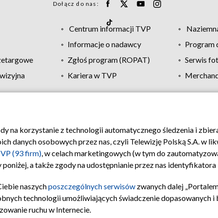
Dołącz do nas:
Centrum informacji TVP
Naziemna
Informacje o nadawcy
Program d
zetargowe
Zgłoś program (ROPAT)
Serwis fo
wizyjna
Kariera w TVP
Merchandi
Polityka prywatności
Moje zgody
Pomoc
Biuro re
ody na korzystanie z technologii automatycznego śledzenia i zbie
 danych osobowych przez nas, czyli Telewizję Polską S.A. w likw
VP (93 firm)
, w celach marketingowych (w tym do zautomatyzow
 poniżej, a także zgody na udostępnianie przez nas identyfikator
Ciebie naszych
poszczególnych serwisów
zwanych dalej „Portalem
obnych technologii umożliwiających świadczenie dopasowanych i be
zowanie ruchu w Internecie.