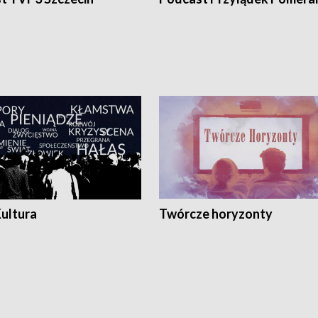
Kultura
Twórcze horyzonty