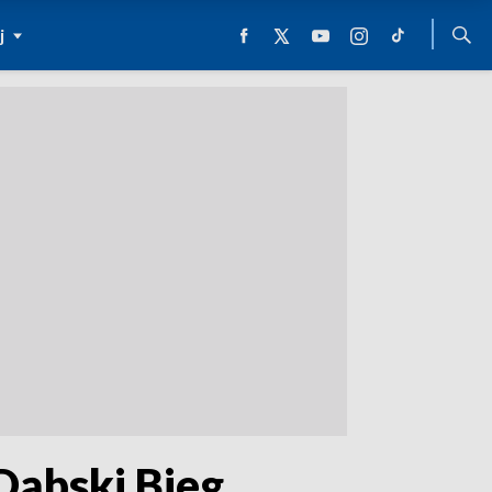
j
Dąbski Bieg