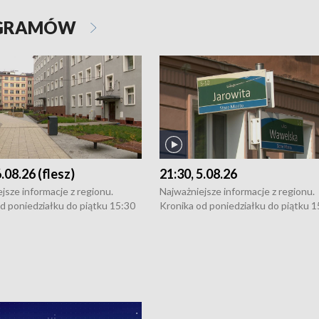
OGRAMÓW
6.08.26 (flesz)
21:30, 5.08.26
jsze informacje z regionu.
Najważniejsze informacje z regionu.
d poniedziałku do piątku 15:30
Kronika od poniedziałku do piątku 1
16:30 (+ rozmowa), 18:30, 21:30.
(flesz), 16:30 (+ rozmowa), 18:30, 21
y i święta 15:30 i 16:30
W weekendy i święta 15:30 i 16:30
8:30 i 21:30. Dziennikarze czekają
(flesz), 18:30 i 21:30. Dziennikarze c
a zgłoszenia: Szczecin - tel. 91-
na Państwa zgłoszenia: Szczecin - te
0, Koszalin - tel. 94-34-50-054,
4 8-10-400, Koszalin - tel. 94-34-50
ronika@tvp.pl.
e-mail: kronika@tvp.pl.