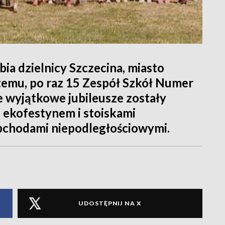
ia dzielnicy Szczecina, miasto
 temu, po raz 15 Zespół Szkół Numer
Te wyjątkowe jubileusze zostały
, ekofestynem i stoiskami
bchodami niepodległościowymi.
UDOSTĘPNIJ NA X