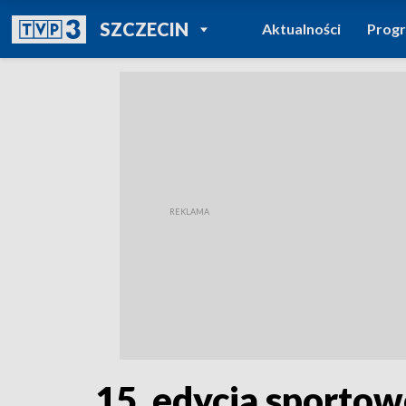
POWRÓT DO
SZCZECIN
Aktualności
Prog
TVP REGIONY
15. edycja sportow