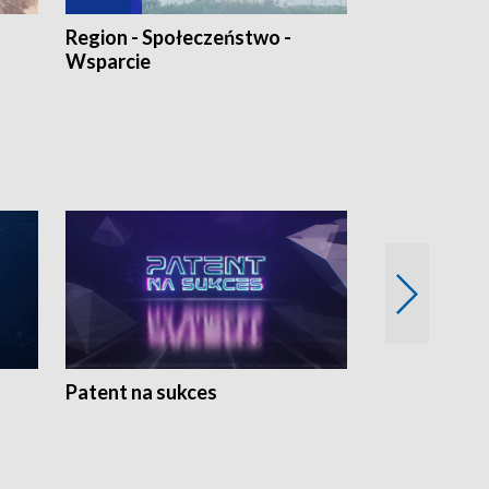
Region - Społeczeństwo -
Bez Barier
Wsparcie
Patent na sukces
Rolnictwo w 