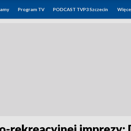
ramy
Program TV
PODCAST TVP3 Szczecin
Więce
o-rekreacyjnej imprezy: 