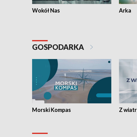
Wokół Nas
Arka
GOSPODARKA
Morski Kompas
Z wiat