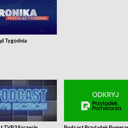
ąd Tygodnia
t TVP3 Szczecin
Podcast Przylądek Pomera