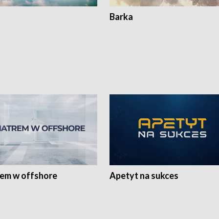
Barka
rem w offshore
Apetyt na sukces