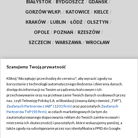
BIAŁYSTOK
/
BYDGOSZCZ
/
GDAŃSK
/
GORZÓW WLKP.
/
KATOWICE
/
KIELCE
/
KRAKÓW
/
LUBLIN
/
ŁÓDŹ
/
OLSZTYN
/
OPOLE
/
POZNAŃ
/
RZESZÓW
/
SZCZECIN
/
WARSZAWA
/
WROCŁAW
Szanujemy Twoją prywatność
Dołącz do nas:
Kliknij "Akceptuję i przechodzę do serwisu", aby wyrazić zgody na
korzystanie z technologii automatycznego śledzenia i zbierania danych,
TVP
dostęp do informacji na Twoim urządzeniu końcowym i ich
Abonament TVP
przechowywanie oraz na przetwarzanie Twoich danych osobowych przez
Regulamin TVP
nas, czyli Telewizję Polską S.A. w likwidacji (zwaną dalej również „TVP”),
Emisja w TVP
Polityka prywatności
Zaufanych Partnerów z IAB* (1201 firm)
oraz pozostałych
Zaufanych
Partnerów TVP (93 firm)
, w celach marketingowych (w tym do
Centrum informacji TVP
Moje zgody
zautomatyzowanego dopasowania reklam do Twoich zainteresowań i
mierzenia ich skuteczności) i pozostałych, które wskazujemy poniżej, a
Naziemna Telewizja Cyfrowa
Pomoc
także zgody na udostępnianie przez nas identyfikatora PPID do Google.
Sklep TVP
Biuro reklamy