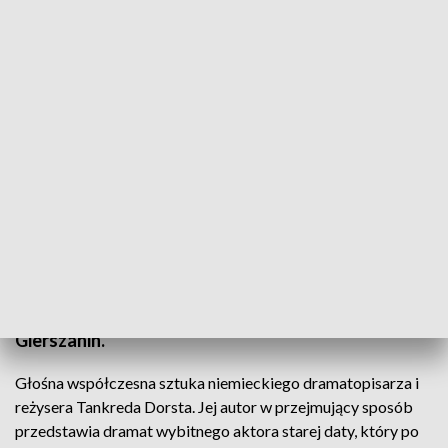
fot. TVP3 SZCZECIN
TEATR w Te -ARCIE, czyli nowa scena w Szczecinie
przy ul. Piotra Skargi 1. Już dziś i jutro o godz. 22.00
spektakl „Ja Feuerbach” Tankreda Dorsta w
reżyserii Adama Zycha. To przewrotna opowieść o
aktorze, którego nikt nie chce wysłuchać. Grają:
Adam Zych, Jacek Piotrowski i Weronika
Gierszanin.
Głośna współczesna sztuka niemieckiego dramatopisarza i
reżysera Tankreda Dorsta. Jej autor w przejmujący sposób
przedstawia dramat wybitnego aktora starej daty, który po