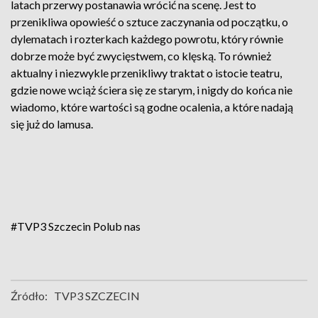
latach przerwy postanawia wrócić na scenę. Jest to
przenikliwa opowieść o sztuce zaczynania od początku, o
dylematach i rozterkach każdego powrotu, który równie
dobrze może być zwycięstwem, co klęską. To również
aktualny i niezwykle przenikliwy traktat o istocie teatru,
gdzie nowe wciąż ściera się ze starym, i nigdy do końca nie
wiadomo, które wartości są godne ocalenia, a które nadają
się już do lamusa.
#TVP3 Szczecin
Polub nas
Źródło:
TVP3 SZCZECIN