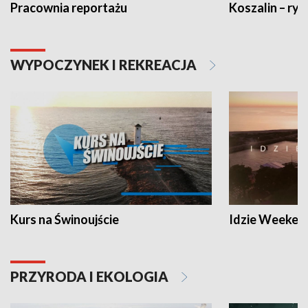
Pracownia reportażu
Koszalin – ryt
WYPOCZYNEK I REKREACJA
Kurs na Świnoujście
Idzie Weeken
PRZYRODA I EKOLOGIA