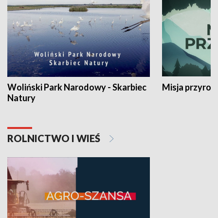
Woliński Park Narodowy - Skarbiec
Misja przyrod
Natury
ROLNICTWO I WIEŚ