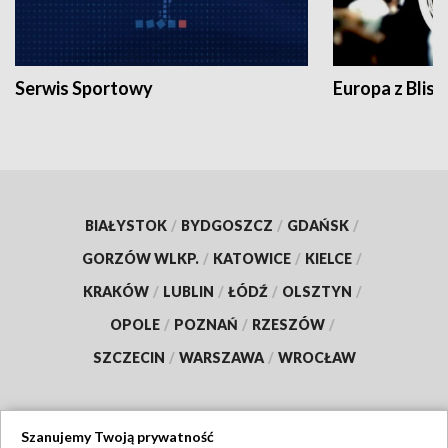
Serwis Sportowy
Europa z Blisk
BIAŁYSTOK
/
BYDGOSZCZ
/
GDAŃSK
/
GORZÓW WLKP.
/
KATOWICE
/
KIELCE
/
KRAKÓW
/
LUBLIN
/
ŁÓDŹ
/
OLSZTYN
/
OPOLE
/
POZNAŃ
/
RZESZÓW
/
SZCZECIN
/
WARSZAWA
/
WROCŁAW
Szanujemy Twoją prywatność