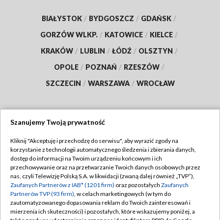
BIAŁYSTOK
/
BYDGOSZCZ
/
GDAŃSK
/
GORZÓW WLKP.
/
KATOWICE
/
KIELCE
/
KRAKÓW
/
LUBLIN
/
ŁÓDŹ
/
OLSZTYN
/
OPOLE
/
POZNAŃ
/
RZESZÓW
/
SZCZECIN
/
WARSZAWA
/
WROCŁAW
Szanujemy Twoją prywatność
Dołącz do nas:
Kliknij "Akceptuję i przechodzę do serwisu", aby wyrazić zgody na
korzystanie z technologii automatycznego śledzenia i zbierania danych,
TVP
dostęp do informacji na Twoim urządzeniu końcowym i ich
Abonament TVP
przechowywanie oraz na przetwarzanie Twoich danych osobowych przez
Regulamin TVP
nas, czyli Telewizję Polską S.A. w likwidacji (zwaną dalej również „TVP”),
Emisja w TVP
Polityka prywatności
Zaufanych Partnerów z IAB* (1201 firm)
oraz pozostałych
Zaufanych
Partnerów TVP (93 firm)
, w celach marketingowych (w tym do
Centrum informacji TVP
Moje zgody
zautomatyzowanego dopasowania reklam do Twoich zainteresowań i
mierzenia ich skuteczności) i pozostałych, które wskazujemy poniżej, a
Naziemna Telewizja Cyfrowa
Pomoc