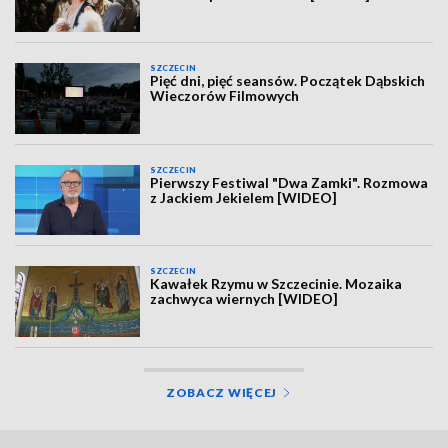
SZCZECIN
Pięć dni, pięć seansów. Początek Dąbskich
Wieczorów Filmowych
SZCZECIN
Pierwszy Festiwal "Dwa Zamki". Rozmowa
z Jackiem Jekielem [WIDEO]
SZCZECIN
Kawałek Rzymu w Szczecinie. Mozaika
zachwyca wiernych [WIDEO]
ZOBACZ WIĘCEJ