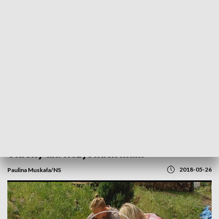
POWRÓT DO
SZCZECIN
TVP REGIONY
Ukłony dla wszystkich mam
2018-05-26
Paulina Muskała/NS