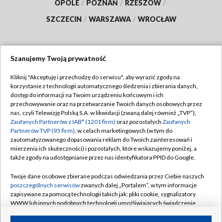
OPOLE
/
POZNAŃ
/
RZESZÓW
/
SZCZECIN
/
WARSZAWA
/
WROCŁAW
Szanujemy Twoją prywatność
Dołącz do nas:
Kliknij "Akceptuję i przechodzę do serwisu", aby wyrazić zgody na
korzystanie z technologii automatycznego śledzenia i zbierania danych,
TVP
dostęp do informacji na Twoim urządzeniu końcowym i ich
Abonament TVP
przechowywanie oraz na przetwarzanie Twoich danych osobowych przez
Regulamin TVP
nas, czyli Telewizję Polską S.A. w likwidacji (zwaną dalej również „TVP”),
Emisja w TVP
Polityka prywatności
Zaufanych Partnerów z IAB* (1201 firm)
oraz pozostałych
Zaufanych
Partnerów TVP (93 firm)
, w celach marketingowych (w tym do
Centrum informacji TVP
Moje zgody
zautomatyzowanego dopasowania reklam do Twoich zainteresowań i
mierzenia ich skuteczności) i pozostałych, które wskazujemy poniżej, a
Naziemna Telewizja Cyfrowa
Pomoc
także zgody na udostępnianie przez nas identyfikatora PPID do Google.
Sklep TVP
Biuro reklamy
Twoje dane osobowe zbierane podczas odwiedzania przez Ciebie naszych
Rada Programowa
Kontakt
poszczególnych serwisów
zwanych dalej „Portalem”, w tym informacje
zapisywane za pomocą technologii takich jak: pliki cookie, sygnalizatory
System NOS
WWW lub innych podobnych technologii umożliwiających świadczenie
dopasowanych i bezpiecznych usług, personalizację treści oraz reklam,
Informacje o nadawcy
Kanały
udostępnianie funkcji mediów społecznościowych oraz analizowanie