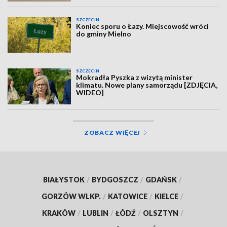
SZCZECIN
Koniec sporu o Łazy. Miejscowość wróci
do gminy Mielno
SZCZECIN
Mokradła Pyszka z wizytą minister
klimatu. Nowe plany samorządu [ZDJĘCIA,
WIDEO]
ZOBACZ WIĘCEJ
BIAŁYSTOK
/
BYDGOSZCZ
/
GDAŃSK
/
GORZÓW WLKP.
/
KATOWICE
/
KIELCE
/
KRAKÓW
/
LUBLIN
/
ŁÓDŹ
/
OLSZTYN
/