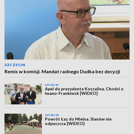
SZCZECIN
Remis w komisji. Mandat radnego Dudka bez decyzji
SZCZECIN
Apel do prezydenta Koszalina. Chodzi o
Iwano-Frankiwsk [WIDEO]
SZCZECIN
Powrót Łaz do Mielna. Sianów nie
odpuszcza [WIDEO]