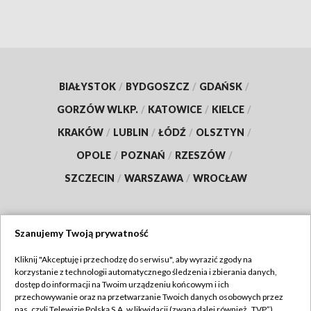
BIAŁYSTOK
/
BYDGOSZCZ
/
GDAŃSK
/
GORZÓW WLKP.
/
KATOWICE
/
KIELCE
/
KRAKÓW
/
LUBLIN
/
ŁÓDŹ
/
OLSZTYN
/
OPOLE
/
POZNAŃ
/
RZESZÓW
/
SZCZECIN
/
WARSZAWA
/
WROCŁAW
Szanujemy Twoją prywatność
Dołącz do nas:
Kliknij "Akceptuję i przechodzę do serwisu", aby wyrazić zgody na
korzystanie z technologii automatycznego śledzenia i zbierania danych,
TVP
dostęp do informacji na Twoim urządzeniu końcowym i ich
Abonament TVP
przechowywanie oraz na przetwarzanie Twoich danych osobowych przez
Regulamin TVP
nas, czyli Telewizję Polską S.A. w likwidacji (zwaną dalej również „TVP”),