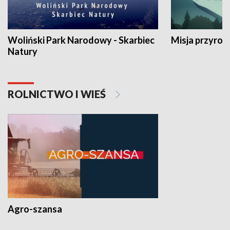
Woliński Park Narodowy - Skarbiec
Misja przyrod
Natury
ROLNICTWO I WIEŚ
Agro-szansa