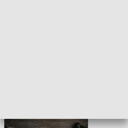
Z indeksem w ręku
Droga po suk
HISTORIA