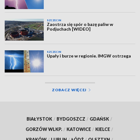
SZCZECIN
Zaostrza się spór o bazę paliw w
Podjuchach [WIDEO]
SZCZECIN
Upały i burze w regionie. IMGW ostrzega
ZOBACZ WIĘCEJ
BIAŁYSTOK
/
BYDGOSZCZ
/
GDAŃSK
/
GORZÓW WLKP.
/
KATOWICE
/
KIELCE
/
KRAKÓW
/
LUBLIN
/
ŁÓDŹ
/
OLSZTYN
/