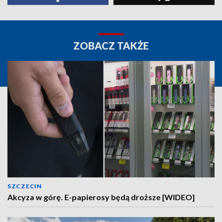
ZOBACZ TAKŻE
SZCZECIN
Akcyza w górę. E-papierosy będą droższe [WIDEO]