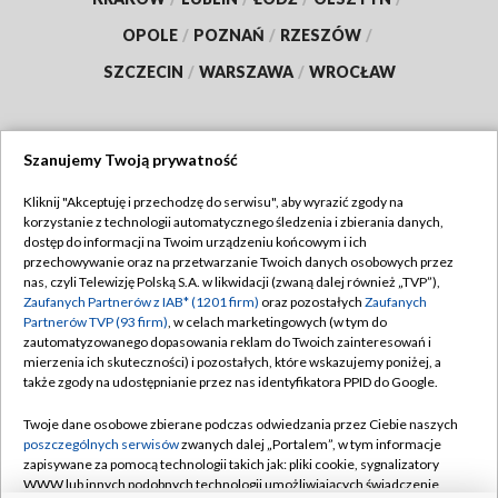
OPOLE
/
POZNAŃ
/
RZESZÓW
/
SZCZECIN
/
WARSZAWA
/
WROCŁAW
Szanujemy Twoją prywatność
Dołącz do nas:
Kliknij "Akceptuję i przechodzę do serwisu", aby wyrazić zgody na
korzystanie z technologii automatycznego śledzenia i zbierania danych,
TVP
dostęp do informacji na Twoim urządzeniu końcowym i ich
Abonament TVP
przechowywanie oraz na przetwarzanie Twoich danych osobowych przez
Regulamin TVP
nas, czyli Telewizję Polską S.A. w likwidacji (zwaną dalej również „TVP”),
Emisja w TVP
Polityka prywatności
Zaufanych Partnerów z IAB* (1201 firm)
oraz pozostałych
Zaufanych
Partnerów TVP (93 firm)
, w celach marketingowych (w tym do
Centrum informacji TVP
Moje zgody
zautomatyzowanego dopasowania reklam do Twoich zainteresowań i
mierzenia ich skuteczności) i pozostałych, które wskazujemy poniżej, a
Naziemna Telewizja Cyfrowa
Pomoc
także zgody na udostępnianie przez nas identyfikatora PPID do Google.
Sklep TVP
Biuro reklamy
Twoje dane osobowe zbierane podczas odwiedzania przez Ciebie naszych
Rada Programowa
Kontakt
poszczególnych serwisów
zwanych dalej „Portalem”, w tym informacje
zapisywane za pomocą technologii takich jak: pliki cookie, sygnalizatory
System NOS
WWW lub innych podobnych technologii umożliwiających świadczenie