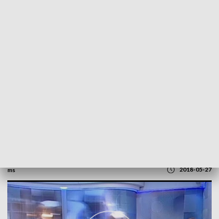
POWRÓT DO
SZCZECIN
TVP REGIONY
Polityczne podsumowanie tygodnia
2018-05-27
ms