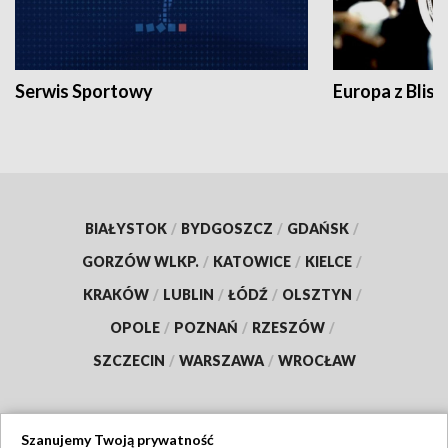
Serwis Sportowy
Europa z Blisk
BIAŁYSTOK
/
BYDGOSZCZ
/
GDAŃSK
/
GORZÓW WLKP.
/
KATOWICE
/
KIELCE
/
KRAKÓW
/
LUBLIN
/
ŁÓDŹ
/
OLSZTYN
/
OPOLE
/
POZNAŃ
/
RZESZÓW
/
SZCZECIN
/
WARSZAWA
/
WROCŁAW
Szanujemy Twoją prywatność