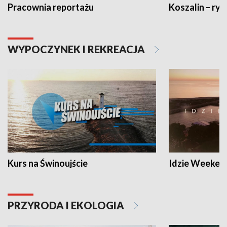
Pracownia reportażu
Koszalin – ryt
WYPOCZYNEK I REKREACJA
Kurs na Świnoujście
Idzie Weeken
PRZYRODA I EKOLOGIA