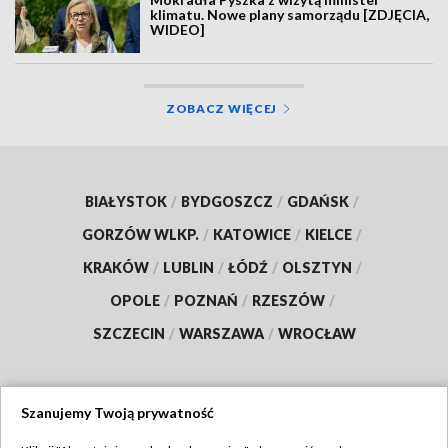
klimatu. Nowe plany samorządu [ZDJĘCIA,
WIDEO]
ZOBACZ WIĘCEJ
BIAŁYSTOK
/
BYDGOSZCZ
/
GDAŃSK
/
GORZÓW WLKP.
/
KATOWICE
/
KIELCE
/
KRAKÓW
/
LUBLIN
/
ŁÓDŹ
/
OLSZTYN
/
OPOLE
/
POZNAŃ
/
RZESZÓW
/
SZCZECIN
/
WARSZAWA
/
WROCŁAW
Szanujemy Twoją prywatność
Dołącz do nas: