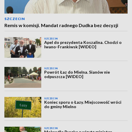
SZCZECIN
Remis w komisji. Mandat radnego Dudka bez decyzji
SZCZECIN
Apel do prezydenta Koszalina. Chodzi o
Iwano-Frankiwsk [WIDEO]
SZCZECIN
Powrót Łaz do Mielna. Sianów nie
odpuszcza [WIDEO]
SZCZECIN
Koniec sporu o Łazy. Miejscowość wróci
do gminy Mielno
SZCZECIN
Mokradła Pyszka z wizytą minister