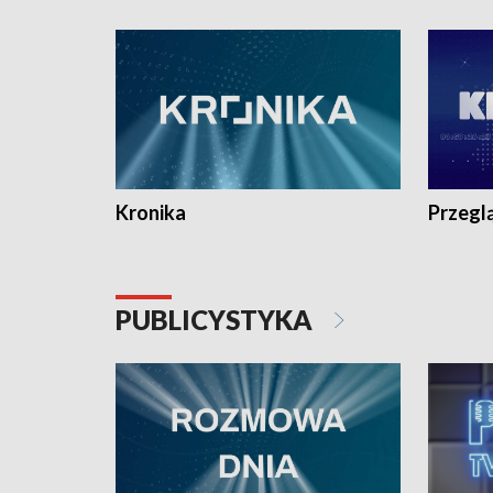
e-mail: kronika@tvp.pl.
e-mail: k
Kronika
Przegl
PUBLICYSTYKA