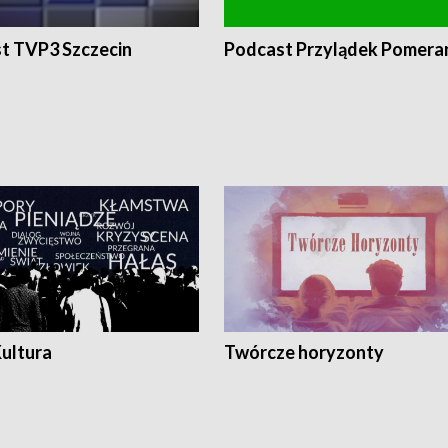
t TVP3 Szczecin
Podcast Przylądek Pomera
Kultura
Twórcze horyzonty