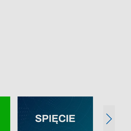
e-mail: kronika@tvp.pl.
e-mail: kronika@t