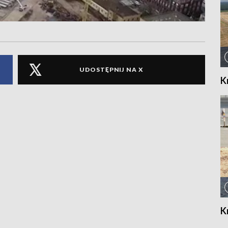
UDOSTĘPNIJ NA X
K
K