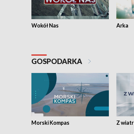
Wokół Nas
Arka
GOSPODARKA
Morski Kompas
Z wiat