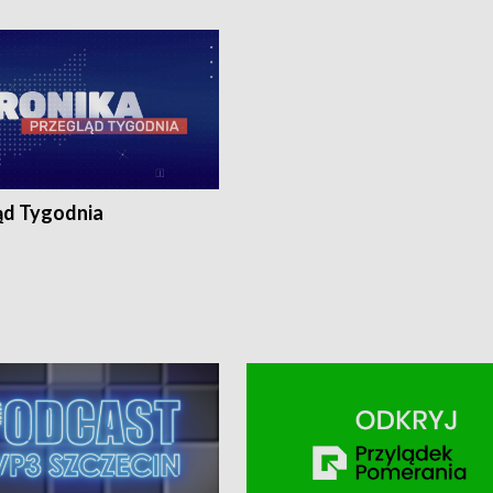
ronika@tvp.pl.
e-mail: kronika@tvp.pl.
ąd Tygodnia