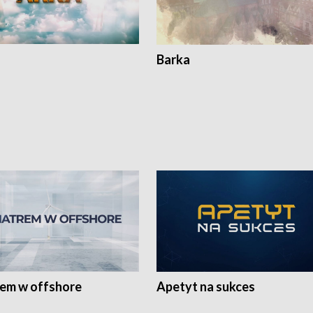
Barka
rem w offshore
Apetyt na sukces