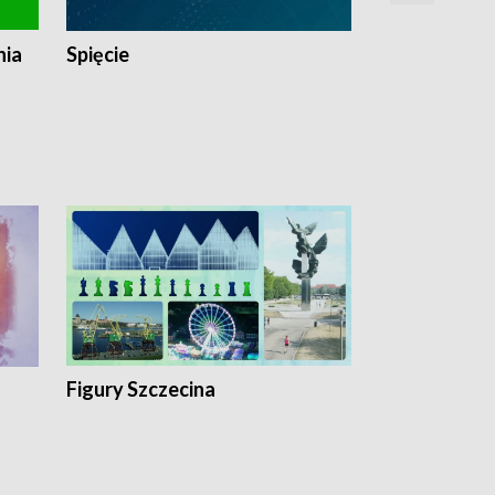
nia
Spięcie
Niedziałkow
Figury Szczecina