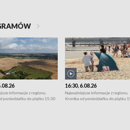
OGRAMÓW
5.08.26
16:30, 6.08.26
jsze informacje z regionu.
Najważniejsze informacje z regionu.
d poniedziałku do piątku 15:30
Kronika od poniedziałku do piątku 1
16:30 (+ rozmowa), 18:30, 21:30.
(flesz), 16:30 (+ rozmowa), 18:30, 21
y i święta 15:30 i 16:30
W weekendy i święta 15:30 i 16:30
8:30 i 21:30. Dziennikarze czekają
(flesz), 18:30 i 21:30. Dziennikarze c
a zgłoszenia: Szczecin - tel. 91-
na Państwa zgłoszenia: Szczecin - te
0, Koszalin - tel. 94-34-50-054,
4 8-10-400, Koszalin - tel. 94-34-50