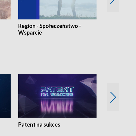
Region - Społeczeństwo -
Bez Barier
Wsparcie
Patent na sukces
Rolnictwo w 