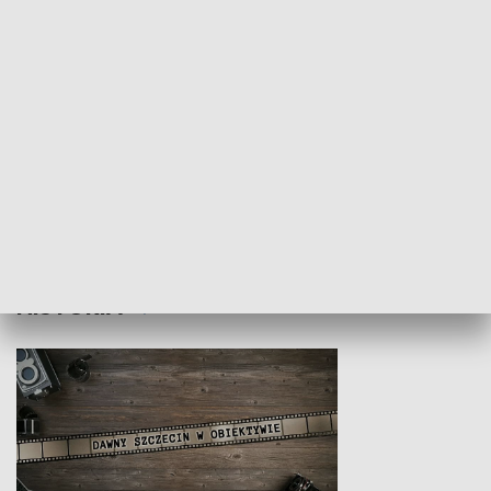
Z indeksem w ręku
Droga po suk
HISTORIA