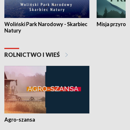
Woliński Park Narodowy - Skarbiec
Misja przyrod
Natury
ROLNICTWO I WIEŚ
Agro-szansa