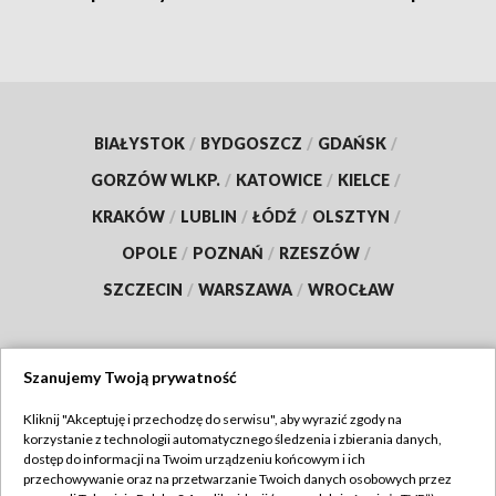
BIAŁYSTOK
/
BYDGOSZCZ
/
GDAŃSK
/
GORZÓW WLKP.
/
KATOWICE
/
KIELCE
/
KRAKÓW
/
LUBLIN
/
ŁÓDŹ
/
OLSZTYN
/
OPOLE
/
POZNAŃ
/
RZESZÓW
/
SZCZECIN
/
WARSZAWA
/
WROCŁAW
Szanujemy Twoją prywatność
Dołącz do nas:
Kliknij "Akceptuję i przechodzę do serwisu", aby wyrazić zgody na
korzystanie z technologii automatycznego śledzenia i zbierania danych,
TVP
dostęp do informacji na Twoim urządzeniu końcowym i ich
Abonament TVP
przechowywanie oraz na przetwarzanie Twoich danych osobowych przez
Regulamin TVP