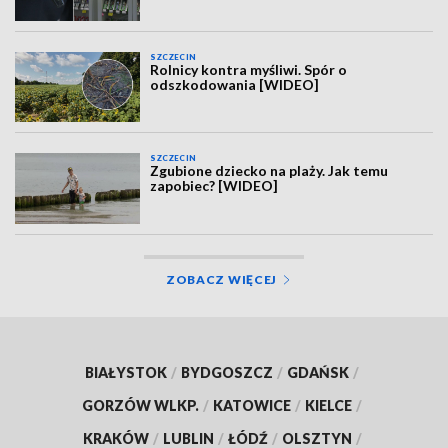
SZCZECIN
Rolnicy kontra myśliwi. Spór o
odszkodowania [WIDEO]
SZCZECIN
Zgubione dziecko na plaży. Jak temu
zapobiec? [WIDEO]
ZOBACZ WIĘCEJ
BIAŁYSTOK
/
BYDGOSZCZ
/
GDAŃSK
/
GORZÓW WLKP.
/
KATOWICE
/
KIELCE
/
KRAKÓW
/
LUBLIN
/
ŁÓDŹ
/
OLSZTYN
/