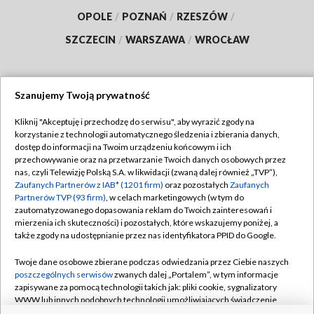
OPOLE
/
POZNAŃ
/
RZESZÓW
/
SZCZECIN
/
WARSZAWA
/
WROCŁAW
Szanujemy Twoją prywatność
Dołącz do nas:
Kliknij "Akceptuję i przechodzę do serwisu", aby wyrazić zgody na
korzystanie z technologii automatycznego śledzenia i zbierania danych,
TVP
dostęp do informacji na Twoim urządzeniu końcowym i ich
Abonament TVP
przechowywanie oraz na przetwarzanie Twoich danych osobowych przez
Regulamin TVP
nas, czyli Telewizję Polską S.A. w likwidacji (zwaną dalej również „TVP”),
Emisja w TVP
Polityka prywatności
Zaufanych Partnerów z IAB* (1201 firm)
oraz pozostałych
Zaufanych
Partnerów TVP (93 firm)
, w celach marketingowych (w tym do
Centrum informacji TVP
Moje zgody
zautomatyzowanego dopasowania reklam do Twoich zainteresowań i
mierzenia ich skuteczności) i pozostałych, które wskazujemy poniżej, a
Naziemna Telewizja Cyfrowa
Pomoc
także zgody na udostępnianie przez nas identyfikatora PPID do Google.
Sklep TVP
Biuro reklamy
Twoje dane osobowe zbierane podczas odwiedzania przez Ciebie naszych
Rada Programowa
Kontakt
poszczególnych serwisów
zwanych dalej „Portalem”, w tym informacje
zapisywane za pomocą technologii takich jak: pliki cookie, sygnalizatory
System NOS
WWW lub innych podobnych technologii umożliwiających świadczenie
dopasowanych i bezpiecznych usług, personalizację treści oraz reklam,