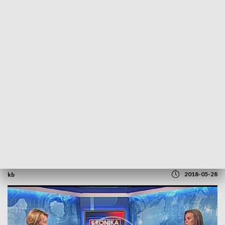
POWRÓT DO
SZCZECIN
TVP REGIONY
Rozmowa z Moniką Kuźmińską
2018-05-28
kb