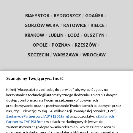
BIAŁYSTOK
/
BYDGOSZCZ
/
GDAŃSK
/
GORZÓW WLKP.
/
KATOWICE
/
KIELCE
/
KRAKÓW
/
LUBLIN
/
ŁÓDŹ
/
OLSZTYN
/
OPOLE
/
POZNAŃ
/
RZESZÓW
/
SZCZECIN
/
WARSZAWA
/
WROCŁAW
Szanujemy Twoją prywatność
Dołącz do nas:
Kliknij "Akceptuję i przechodzę do serwisu", aby wyrazić zgody na
korzystanie z technologii automatycznego śledzenia i zbierania danych,
TVP
dostęp do informacji na Twoim urządzeniu końcowym i ich
Abonament TVP
przechowywanie oraz na przetwarzanie Twoich danych osobowych przez
Regulamin TVP
nas, czyli Telewizję Polską S.A. w likwidacji (zwaną dalej również „TVP”),
Emisja w TVP
Polityka prywatności
Zaufanych Partnerów z IAB* (1201 firm)
oraz pozostałych
Zaufanych
Partnerów TVP (93 firm)
, w celach marketingowych (w tym do
Centrum informacji TVP
Moje zgody
zautomatyzowanego dopasowania reklam do Twoich zainteresowań i
mierzenia ich skuteczności) i pozostałych, które wskazujemy poniżej, a