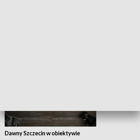
Z indeksem w ręku
Droga po suk
HISTORIA
Dawny Szczecin w obiektywie