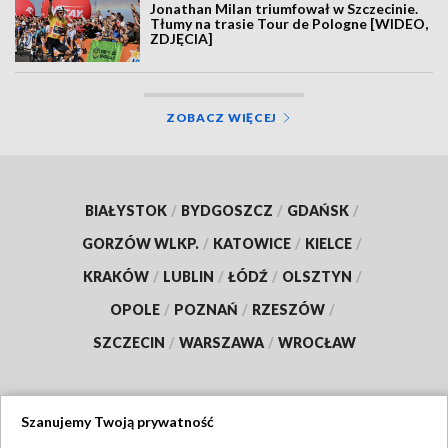
Jonathan Milan triumfował w Szczecinie.
Tłumy na trasie Tour de Pologne [WIDEO,
ZDJĘCIA]
ZOBACZ WIĘCEJ
BIAŁYSTOK
/
BYDGOSZCZ
/
GDAŃSK
/
GORZÓW WLKP.
/
KATOWICE
/
KIELCE
/
KRAKÓW
/
LUBLIN
/
ŁÓDŹ
/
OLSZTYN
/
OPOLE
/
POZNAŃ
/
RZESZÓW
/
SZCZECIN
/
WARSZAWA
/
WROCŁAW
Szanujemy Twoją prywatność
Dołącz do nas: