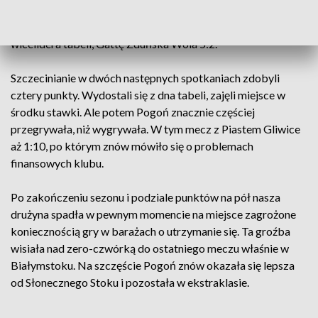
punktem zespołu. Po zwycięstwie szczecinianie poszli za
ciosem: sensacyjnie pokonali u siebie wicemistrza Polski i
wicelidera tabeli, Gattę Zduńska Wola 5:2.
Szczecinianie w dwóch następnych spotkaniach zdobyli
cztery punkty. Wydostali się z dna tabeli, zajęli miejsce w
środku stawki. Ale potem Pogoń znacznie częściej
przegrywała, niż wygrywała. W tym mecz z Piastem Gliwice
aż 1:10, po którym znów mówiło się o problemach
finansowych klubu.
Po zakończeniu sezonu i podziale punktów na pół nasza
drużyna spadła w pewnym momencie na miejsce zagrożone
koniecznością gry w barażach o utrzymanie się. Ta groźba
wisiała nad zero-czwórką do ostatniego meczu właśnie w
Białymstoku. Na szczęście Pogoń znów okazała się lepsza
od Słonecznego Stoku i pozostała w ekstraklasie.