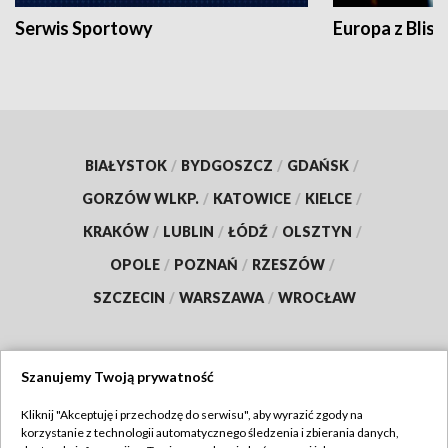
Serwis Sportowy
Europa z Blisk
BIAŁYSTOK
/
BYDGOSZCZ
/
GDAŃSK
/
GORZÓW WLKP.
/
KATOWICE
/
KIELCE
/
KRAKÓW
/
LUBLIN
/
ŁÓDŹ
/
OLSZTYN
/
OPOLE
/
POZNAŃ
/
RZESZÓW
/
SZCZECIN
/
WARSZAWA
/
WROCŁAW
Szanujemy Twoją prywatność
Dołącz do nas:
Kliknij "Akceptuję i przechodzę do serwisu", aby wyrazić zgody na
korzystanie z technologii automatycznego śledzenia i zbierania danych,
TVP