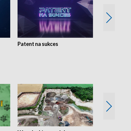
Patent na sukces
Rolnictwo w 