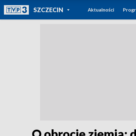
POWRÓT DO
SZCZECIN
Aktualności
Prog
TVP REGIONY
O obrocie ziemią: