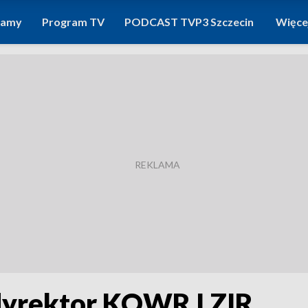
ramy
Program TV
PODCAST TVP3 Szczecin
Więce
 dyrektor KOWR I ZIR