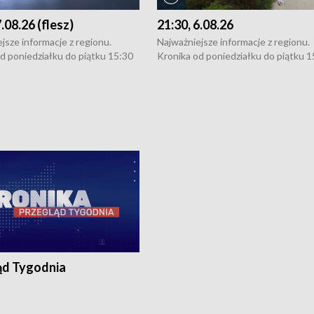
7.08.26 (flesz)
21:30, 6.08.26
jsze informacje z regionu.
Najważniejsze informacje z regionu.
d poniedziałku do piątku 15:30
Kronika od poniedziałku do piątku 1
16:30 (+ rozmowa), 18:30, 21:30.
(flesz), 16:30 (+ rozmowa), 18:30, 21
y i święta 15:30 i 16:30
W weekendy i święta 15:30 i 16:30
8:30 i 21:30. Dziennikarze czekają
(flesz), 18:30 i 21:30. Dziennikarze c
a zgłoszenia: Szczecin - tel. 91-
na Państwa zgłoszenia: Szczecin - te
0, Koszalin - tel. 94-34-50-054,
4 8-10-400, Koszalin - tel. 94-34-50
ronika@tvp.pl.
e-mail: kronika@tvp.pl.
ąd Tygodnia