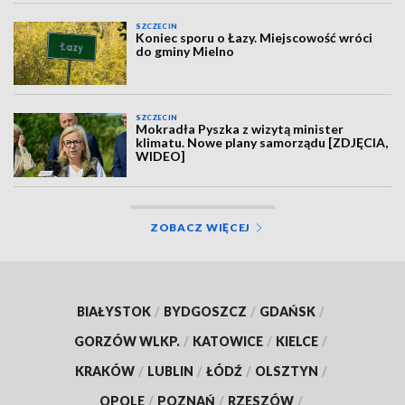
SZCZECIN
Koniec sporu o Łazy. Miejscowość wróci
do gminy Mielno
SZCZECIN
Mokradła Pyszka z wizytą minister
klimatu. Nowe plany samorządu [ZDJĘCIA,
WIDEO]
ZOBACZ WIĘCEJ
BIAŁYSTOK
/
BYDGOSZCZ
/
GDAŃSK
/
GORZÓW WLKP.
/
KATOWICE
/
KIELCE
/
KRAKÓW
/
LUBLIN
/
ŁÓDŹ
/
OLSZTYN
/
OPOLE
/
POZNAŃ
/
RZESZÓW
/