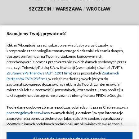
SZCZECIN
/
WARSZAWA
/
WROCŁAW
Szanujemy Twoją prywatność
Dołącz do nas:
Kliknij "Akceptuję i przechodzę do serwisu", aby wyrazić zgody na
korzystanie z technologii automatycznego śledzenia i zbierania danych,
TVP
dostęp do informacji na Twoim urządzeniu końcowym i ich
Abonament TVP
przechowywanie oraz na przetwarzanie Twoich danych osobowych przez
Regulamin TVP
nas, czyli Telewizję Polską S.A. w likwidacji (zwaną dalej również „TVP”),
Emisja w TVP
Polityka prywatności
Zaufanych Partnerów z IAB* (1201 firm)
oraz pozostałych
Zaufanych
Partnerów TVP (93 firm)
, w celach marketingowych (w tym do
Centrum informacji TVP
Moje zgody
zautomatyzowanego dopasowania reklam do Twoich zainteresowań i
mierzenia ich skuteczności) i pozostałych, które wskazujemy poniżej, a
Naziemna Telewizja Cyfrowa
Pomoc
także zgody na udostępnianie przez nas identyfikatora PPID do Google.
Sklep TVP
Biuro reklamy
Twoje dane osobowe zbierane podczas odwiedzania przez Ciebie naszych
Rada Programowa
Kontakt
poszczególnych serwisów
zwanych dalej „Portalem”, w tym informacje
zapisywane za pomocą technologii takich jak: pliki cookie, sygnalizatory
System NOS
WWW lub innych podobnych technologii umożliwiających świadczenie
dopasowanych i bezpiecznych usług, personalizację treści oraz reklam,
Informacje o nadawcy
Kanały
udostępnianie funkcji mediów społecznościowych oraz analizowanie
Akceptuję i przechodzę do serwisu