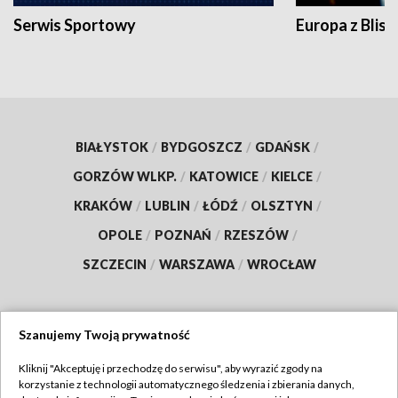
Serwis Sportowy
Europa z Blisk
BIAŁYSTOK
/
BYDGOSZCZ
/
GDAŃSK
/
GORZÓW WLKP.
/
KATOWICE
/
KIELCE
/
KRAKÓW
/
LUBLIN
/
ŁÓDŹ
/
OLSZTYN
/
OPOLE
/
POZNAŃ
/
RZESZÓW
/
SZCZECIN
/
WARSZAWA
/
WROCŁAW
Szanujemy Twoją prywatność
Dołącz do nas:
Kliknij "Akceptuję i przechodzę do serwisu", aby wyrazić zgody na
korzystanie z technologii automatycznego śledzenia i zbierania danych,
TVP