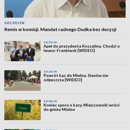
SZCZECIN
Remis w komisji. Mandat radnego Dudka bez decyzji
SZCZECIN
Apel do prezydenta Koszalina. Chodzi o
Iwano-Frankiwsk [WIDEO]
SZCZECIN
Powrót Łaz do Mielna. Sianów nie
odpuszcza [WIDEO]
SZCZECIN
Koniec sporu o Łazy. Miejscowość wróci
do gminy Mielno