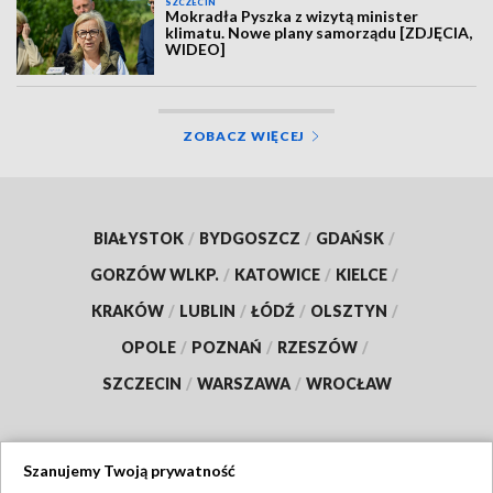
SZCZECIN
Mokradła Pyszka z wizytą minister
klimatu. Nowe plany samorządu [ZDJĘCIA,
WIDEO]
ZOBACZ WIĘCEJ
BIAŁYSTOK
/
BYDGOSZCZ
/
GDAŃSK
/
GORZÓW WLKP.
/
KATOWICE
/
KIELCE
/
KRAKÓW
/
LUBLIN
/
ŁÓDŹ
/
OLSZTYN
/
OPOLE
/
POZNAŃ
/
RZESZÓW
/
SZCZECIN
/
WARSZAWA
/
WROCŁAW
Szanujemy Twoją prywatność
Dołącz do nas: