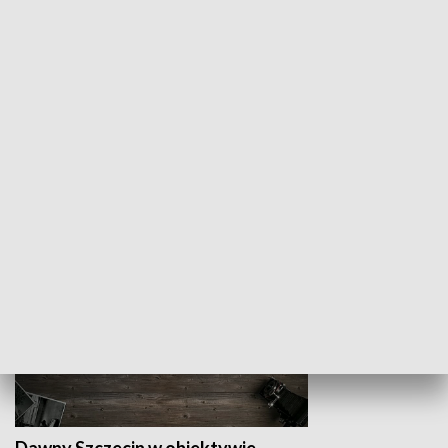
Z indeksem w ręku
Droga po suk
HISTORIA