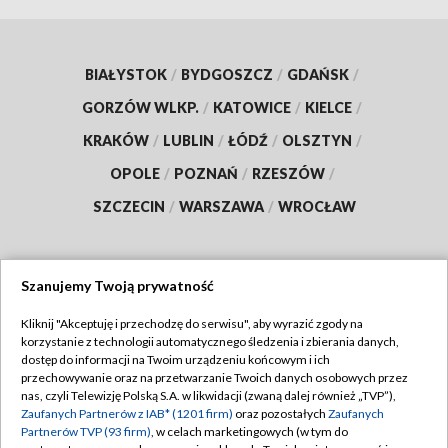
BIAŁYSTOK
/
BYDGOSZCZ
/
GDAŃSK
/
GORZÓW WLKP.
/
KATOWICE
/
KIELCE
/
KRAKÓW
/
LUBLIN
/
ŁÓDŹ
/
OLSZTYN
/
OPOLE
/
POZNAŃ
/
RZESZÓW
/
SZCZECIN
/
WARSZAWA
/
WROCŁAW
Szanujemy Twoją prywatność
Dołącz do nas:
Kliknij "Akceptuję i przechodzę do serwisu", aby wyrazić zgody na
korzystanie z technologii automatycznego śledzenia i zbierania danych,
TVP
dostęp do informacji na Twoim urządzeniu końcowym i ich
Abonament TVP
przechowywanie oraz na przetwarzanie Twoich danych osobowych przez
Regulamin TVP
nas, czyli Telewizję Polską S.A. w likwidacji (zwaną dalej również „TVP”),
Emisja w TVP
Polityka prywatności
Zaufanych Partnerów z IAB* (1201 firm)
oraz pozostałych
Zaufanych
Partnerów TVP (93 firm)
, w celach marketingowych (w tym do
Centrum informacji TVP
Moje zgody