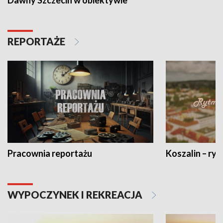
Dawny Szczecin w obiektywie
REPORTAŻE
Pracownia reportażu
Koszalin – ryt
WYPOCZYNEK I REKREACJA