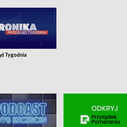
ronika@tvp.pl.
e-mail: kronika@tvp.pl.
ąd Tygodnia