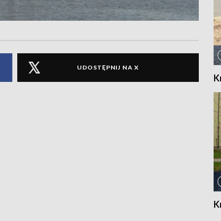
UDOSTĘPNIJ NA X
K
K