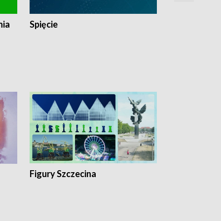
nia
Spięcie
Niedziałkow
Figury Szczecina