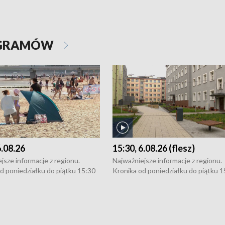
OGRAMÓW
6.08.26
15:30, 6.08.26 (flesz)
jsze informacje z regionu.
Najważniejsze informacje z regionu.
d poniedziałku do piątku 15:30
Kronika od poniedziałku do piątku 1
16:30 (+ rozmowa), 18:30, 21:30.
(flesz), 16:30 (+ rozmowa), 18:30, 21
y i święta 15:30 i 16:30
W weekendy i święta 15:30 i 16:30
8:30 i 21:30. Dziennikarze czekają
(flesz), 18:30 i 21:30. Dziennikarze c
a zgłoszenia: Szczecin - tel. 91-
na Państwa zgłoszenia: Szczecin - te
0, Koszalin - tel. 94-34-50-054,
4 8-10-400, Koszalin - tel. 94-34-50