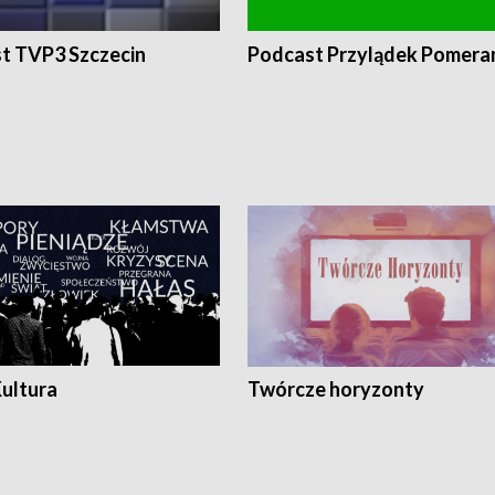
t TVP3 Szczecin
Podcast Przylądek Pomera
Kultura
Twórcze horyzonty