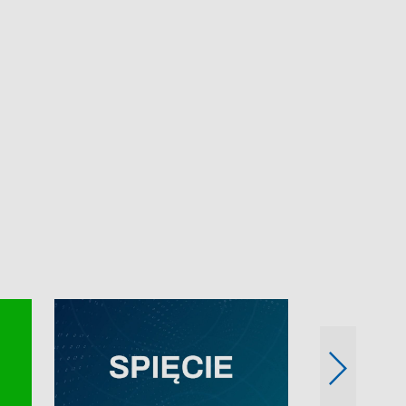
e-mail: kronika@tvp.pl.
e-mail: kronika@t