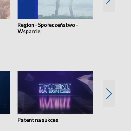
Region - Społeczeństwo -
Bez Barier
Wsparcie
Patent na sukces
Rolnictwo w 