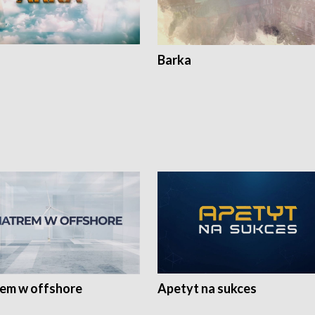
Barka
rem w offshore
Apetyt na sukces