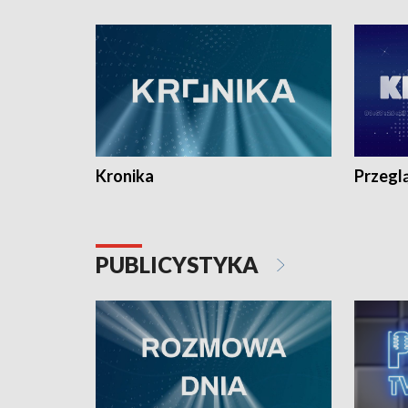
e-mail: kronika@tvp.pl.
e-mail: k
Kronika
Przegl
PUBLICYSTYKA