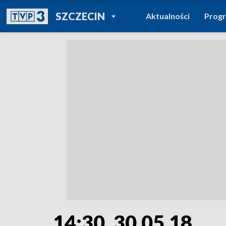
POWRÓT DO
SZCZECIN
Aktualności
Prog
TVP REGIONY
14:30, 30.05.18