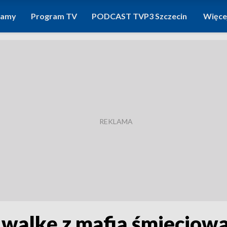
ramy
Program TV
PODCAST TVP3 Szczecin
Więce
 walkę z mafią śmieciow