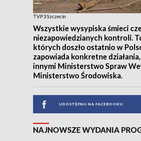
TVP3 Szczecin
Wszystkie wysypiska śmieci c
niezapowiedzianych kontroli. T
których doszło ostatnio w Pols
zapowiada konkretne działania,
innymi Ministerstwo Spraw Wew
Ministerstwo Środowiska.
UDOSTĘPNIJ NA FACEBOOKU
NAJNOWSZE WYDANIA PR