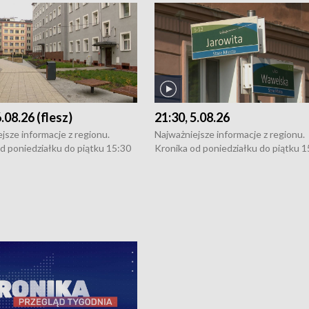
6.08.26 (flesz)
21:30, 5.08.26
jsze informacje z regionu.
Najważniejsze informacje z regionu.
d poniedziałku do piątku 15:30
Kronika od poniedziałku do piątku 1
16:30 (+ rozmowa), 18:30, 21:30.
(flesz), 16:30 (+ rozmowa), 18:30, 21
y i święta 15:30 i 16:30
W weekendy i święta 15:30 i 16:30
8:30 i 21:30. Dziennikarze czekają
(flesz), 18:30 i 21:30. Dziennikarze c
a zgłoszenia: Szczecin - tel. 91-
na Państwa zgłoszenia: Szczecin - te
0, Koszalin - tel. 94-34-50-054,
4 8-10-400, Koszalin - tel. 94-34-50
ronika@tvp.pl.
e-mail: kronika@tvp.pl.