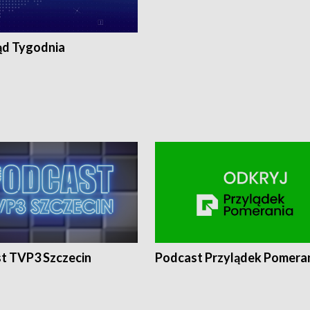
ąd Tygodnia
t TVP3 Szczecin
Podcast Przylądek Pomera