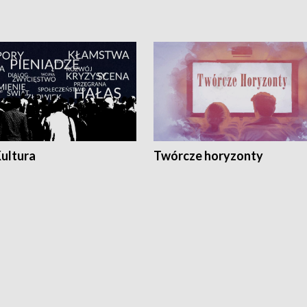
Kultura
Twórcze horyzonty