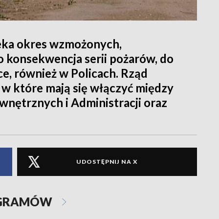
zeka okres wzmożonych,
o konsekwencja serii pożarów, do
ce, również w Policach. Rząd
 w które mają się włączyć między
nętrznych i Administracji oraz
UDOSTĘPNIJ NA X
OGRAMÓW