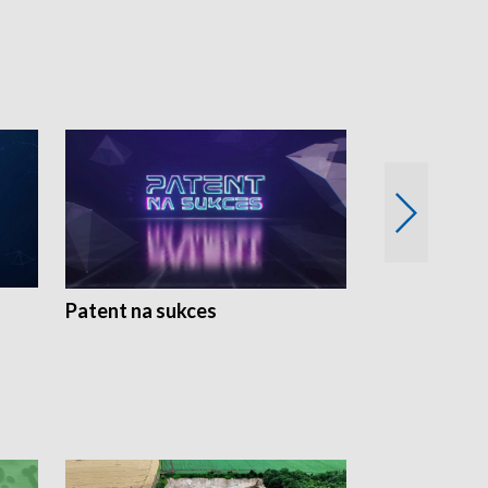
Patent na sukces
Rolnictwo w 