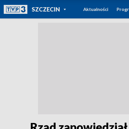
POWRÓT DO
SZCZECIN
Aktualności
Prog
TVP REGIONY
Rząd zapowiedział