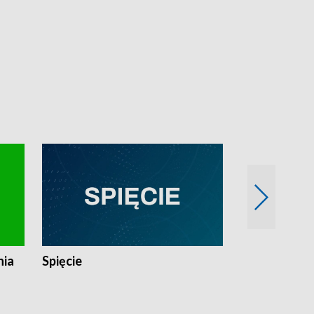
nia
Spięcie
Niedziałkow