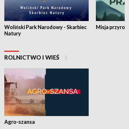
Woliński Park Narodowy - Skarbiec
Misja przyrod
Natury
ROLNICTWO I WIEŚ
Agro-szansa