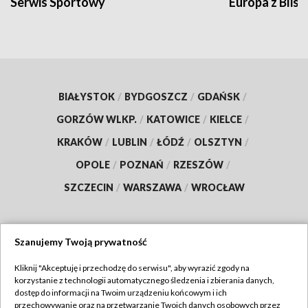
Serwis Sportowy
Europa z Blisk
BIAŁYSTOK
/
BYDGOSZCZ
/
GDAŃSK
/
GORZÓW WLKP.
/
KATOWICE
/
KIELCE
/
KRAKÓW
/
LUBLIN
/
ŁÓDŹ
/
OLSZTYN
/
OPOLE
/
POZNAŃ
/
RZESZÓW
/
SZCZECIN
/
WARSZAWA
/
WROCŁAW
Szanujemy Twoją prywatność
Dołącz do nas:
Kliknij "Akceptuję i przechodzę do serwisu", aby wyrazić zgody na
korzystanie z technologii automatycznego śledzenia i zbierania danych,
TVP
dostęp do informacji na Twoim urządzeniu końcowym i ich
Abonament TVP
przechowywanie oraz na przetwarzanie Twoich danych osobowych przez