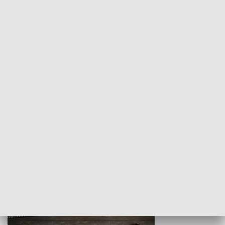
Z indeksem w ręku
Droga po suk
HISTORIA