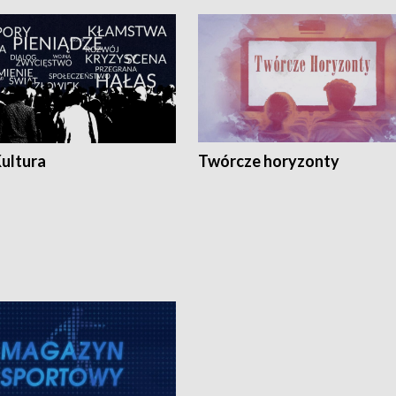
Kultura
Twórcze horyzonty