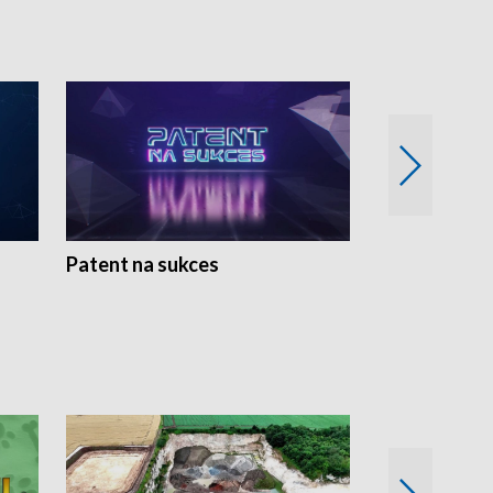
Patent na sukces
Rolnictwo w 