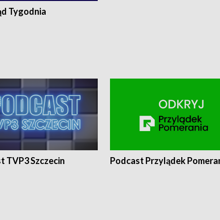
ąd Tygodnia
t TVP3 Szczecin
Podcast Przylądek Pomera