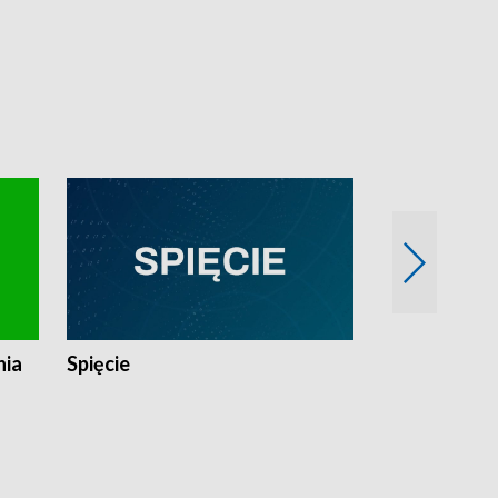
nia
Spięcie
Niedziałkow