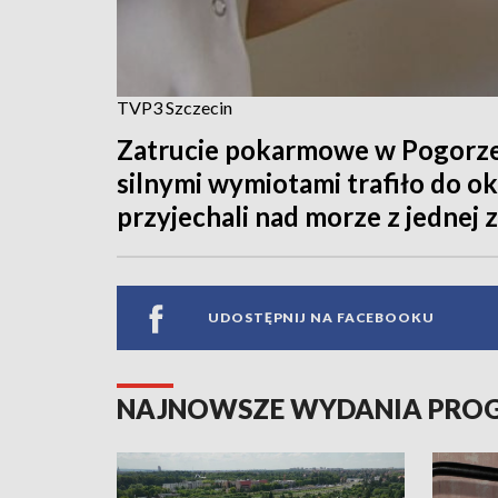
TVP3 Szczecin
Zatrucie pokarmowe w Pogorzel
silnymi wymiotami trafiło do ok
przyjechali nad morze z jednej 
UDOSTĘPNIJ NA FACEBOOKU
NAJNOWSZE WYDANIA PR