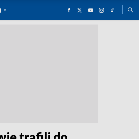
j
e trafili do