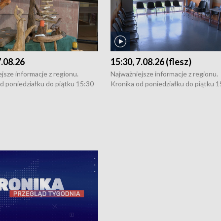
7.08.26
15:30, 7.08.26 (flesz)
jsze informacje z regionu.
Najważniejsze informacje z regionu.
d poniedziałku do piątku 15:30
Kronika od poniedziałku do piątku 1
16:30 (+ rozmowa), 18:30, 21:30.
(flesz), 16:30 (+ rozmowa), 18:30, 21
y i święta 15:30 i 16:30
W weekendy i święta 15:30 i 16:30
8:30 i 21:30. Dziennikarze czekają
(flesz), 18:30 i 21:30. Dziennikarze c
a zgłoszenia: Szczecin - tel. 91-
na Państwa zgłoszenia: Szczecin - te
0, Koszalin - tel. 94-34-50-054,
4 8-10-400, Koszalin - tel. 94-34-50
ronika@tvp.pl.
e-mail: kronika@tvp.pl.