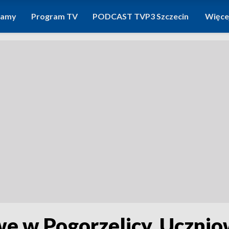
ramy
Program TV
PODCAST TVP3 Szczecin
Więce
 w Pogorzelicy. Uczniowi