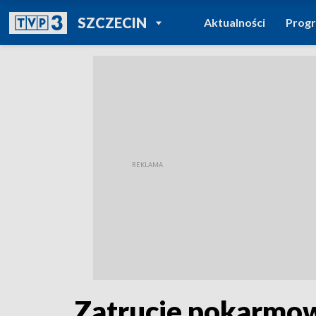
POWRÓT DO
SZCZECIN
Aktualności
Prog
TVP REGIONY
Zatrucie pokarmowe