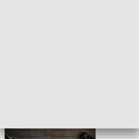
Z indeksem w ręku
Droga po suk
HISTORIA