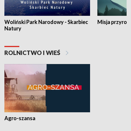
Woliński Park Narodowy - Skarbiec
Misja przyrod
Natury
ROLNICTWO I WIEŚ
Agro-szansa