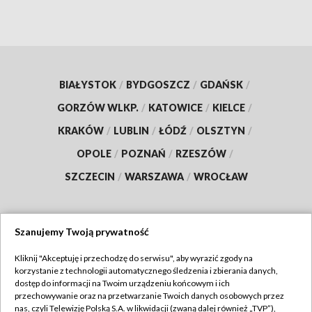
BIAŁYSTOK
/
BYDGOSZCZ
/
GDAŃSK
/
GORZÓW WLKP.
/
KATOWICE
/
KIELCE
/
KRAKÓW
/
LUBLIN
/
ŁÓDŹ
/
OLSZTYN
/
OPOLE
/
POZNAŃ
/
RZESZÓW
/
SZCZECIN
/
WARSZAWA
/
WROCŁAW
Szanujemy Twoją prywatność
Dołącz do nas:
Kliknij "Akceptuję i przechodzę do serwisu", aby wyrazić zgody na
korzystanie z technologii automatycznego śledzenia i zbierania danych,
TVP
dostęp do informacji na Twoim urządzeniu końcowym i ich
Abonament TVP
przechowywanie oraz na przetwarzanie Twoich danych osobowych przez
Regulamin TVP
nas, czyli Telewizję Polską S.A. w likwidacji (zwaną dalej również „TVP”),