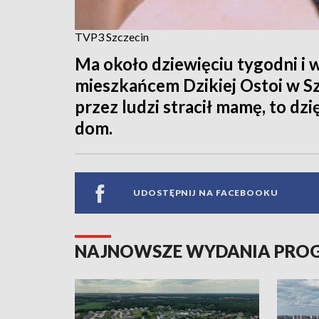
TVP3 Szczecin
Ma około dziewięciu tygodni i w
mieszkańcem Dzikiej Ostoi w Sz
przez ludzi stracił mamę, to dz
dom.
UDOSTĘPNIJ NA FACEBOOKU
NAJNOWSZE WYDANIA PR