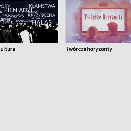
Kultura
Twórcze horyzonty