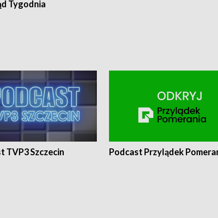
ąd Tygodnia
t TVP3 Szczecin
Podcast Przylądek Pomera