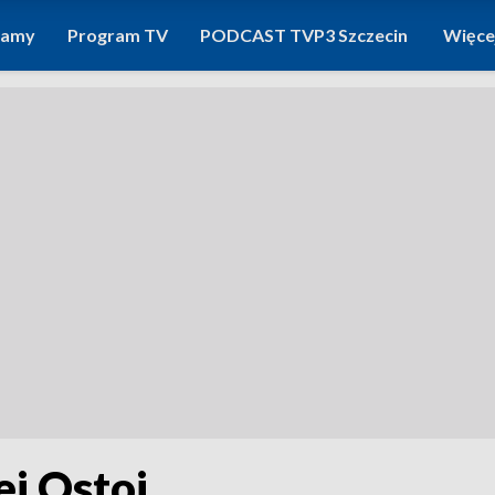
ramy
Program TV
PODCAST TVP3 Szczecin
Więce
ej Ostoi