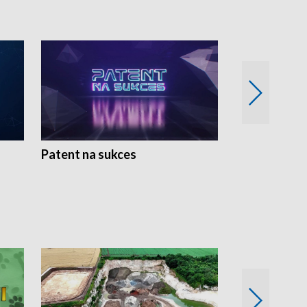
Patent na sukces
Rolnictwo w 