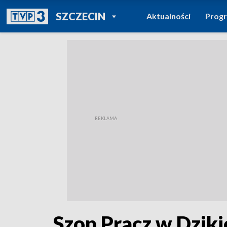
POWRÓT DO
SZCZECIN
Aktualności
Prog
TVP REGIONY
Szop Pracz w Dziki