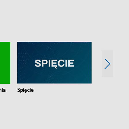
nia
Spięcie
Niedziałkow