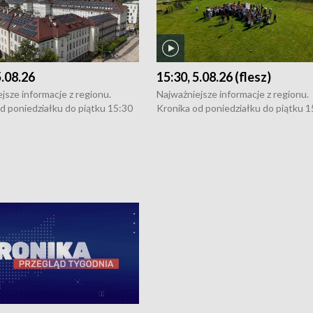
5.08.26
15:30, 5.08.26 (flesz)
jsze informacje z regionu.
Najważniejsze informacje z regionu.
d poniedziałku do piątku 15:30
Kronika od poniedziałku do piątku 1
16:30 (+ rozmowa), 18:30, 21:30.
(flesz), 16:30 (+ rozmowa), 18:30, 21
y i święta 15:30 i 16:30
W weekendy i święta 15:30 i 16:30
8:30 i 21:30. Dziennikarze czekają
(flesz), 18:30 i 21:30. Dziennikarze c
a zgłoszenia: Szczecin - tel. 91-
na Państwa zgłoszenia: Szczecin - te
0, Koszalin - tel. 94-34-50-054,
4 8-10-400, Koszalin - tel. 94-34-50
ronika@tvp.pl.
e-mail: kronika@tvp.pl.