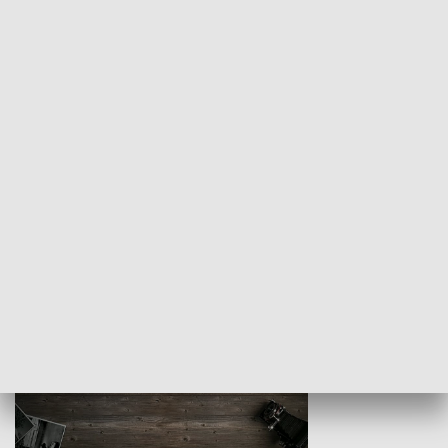
Z indeksem w ręku
Droga po suk
HISTORIA