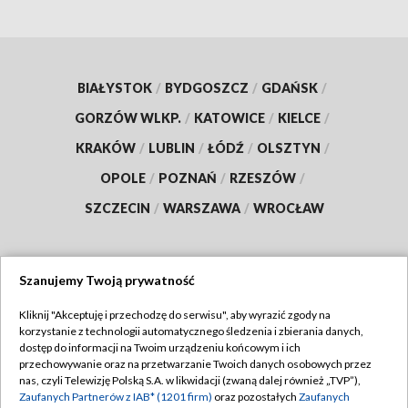
BIAŁYSTOK
/
BYDGOSZCZ
/
GDAŃSK
/
GORZÓW WLKP.
/
KATOWICE
/
KIELCE
/
KRAKÓW
/
LUBLIN
/
ŁÓDŹ
/
OLSZTYN
/
OPOLE
/
POZNAŃ
/
RZESZÓW
/
SZCZECIN
/
WARSZAWA
/
WROCŁAW
Szanujemy Twoją prywatność
Dołącz do nas:
Kliknij "Akceptuję i przechodzę do serwisu", aby wyrazić zgody na
korzystanie z technologii automatycznego śledzenia i zbierania danych,
TVP
dostęp do informacji na Twoim urządzeniu końcowym i ich
Abonament TVP
przechowywanie oraz na przetwarzanie Twoich danych osobowych przez
Regulamin TVP
nas, czyli Telewizję Polską S.A. w likwidacji (zwaną dalej również „TVP”),
Emisja w TVP
Polityka prywatności
Zaufanych Partnerów z IAB* (1201 firm)
oraz pozostałych
Zaufanych