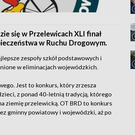
ie się w Przelewicach XLI finał
pieczeństwa w Ruchu Drogowym.
ajlepsze zespoły szkół podstawowych i
łonione w eliminacjach wojewódzkich.
go. Jest to konkurs, który zrzesza
zieci, z ponad 40-letnią tradycją, którego
a na ziemię przelewicką. OT BRD to konkurs
ez gminny powiatowy i wojewódzki, aż po