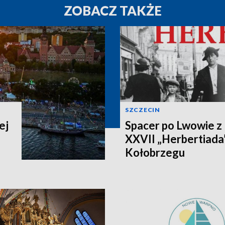
ZOBACZ TAKŻE
SZCZECIN
ej
Spacer po Lwowie z
XXVII „Herbertiada”
Kołobrzegu