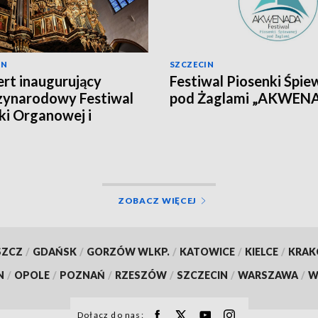
IN
SZCZECIN
rt inaugurujący
Festiwal Piosenki Śpie
zynarodowy Festiwal
pod Żaglami „AKWEN
i Organowej i
alnej w Kamieniu
rskim
ZOBACZ WIĘCEJ
SZCZ
/
GDAŃSK
/
GORZÓW WLKP.
/
KATOWICE
/
KIELCE
/
KRA
N
/
OPOLE
/
POZNAŃ
/
RZESZÓW
/
SZCZECIN
/
WARSZAWA
/
W
Dołącz do nas: