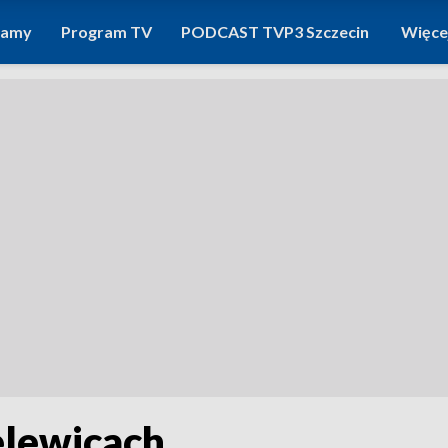
ramy
Program TV
PODCAST TVP3 Szczecin
Więce
elewicach