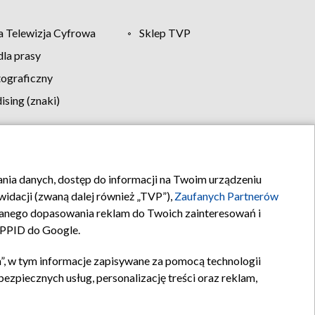
 Telewizja Cyfrowa
Sklep TVP
la prasy
tograficzny
sing (znaki)
klamy
Kontakt
rania danych, dostęp do informacji na Twoim urządzeniu
idacji (zwaną dalej również „TVP”),
Zaufanych Partnerów
anego dopasowania reklam do Twoich zainteresowań i
a PPID do Google.
”, w tym informacje zapisywane za pomocą technologii
zpiecznych usług, personalizację treści oraz reklam,