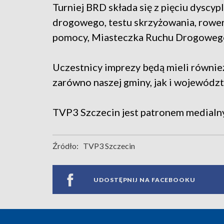
Turniej BRD składa się z pięciu dyscyp
drogowego, testu skrzyżowania, rower
pomocy, Miasteczka Ruchu Drogoweg
Uczestnicy imprezy będą mieli również
zarówno naszej gminy, jak i wojewód
TVP3 Szczecin jest patronem medialn
Źródło:
TVP3 Szczecin
UDOSTĘPNIJ NA FACEBOOKU