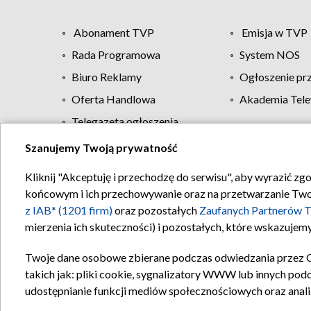
Abonament TVP
Emisja w TVP
Rada Programowa
System NOS
Biuro Reklamy
Ogłoszenie pr
Oferta Handlowa
Akademia Tele
Telegazeta ogłoszenia
Szanujemy Twoją prywatność
Regulamin TVP
Kliknij "Akceptuję i przechodzę do serwisu", aby wyrazić zg
końcowym i ich przechowywanie oraz na przetwarzanie Twoich
z IAB* (1201 firm)
oraz pozostałych
Zaufanych Partnerów T
mierzenia ich skuteczności) i pozostałych, które wskazujemy
Twoje dane osobowe zbierane podczas odwiedzania przez 
takich jak: pliki cookie, sygnalizatory WWW lub innych pod
udostępnianie funkcji mediów społecznościowych oraz anali