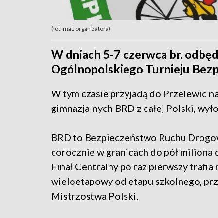
(fot. mat. organizatora)
W dniach 5-7 czerwca br. odbędz
Ogólnopolskiego Turnieju Bez
W tym czasie przyjadą do Przelewic n
gimnazjalnych BRD z całej Polski, wy
BRD to Bezpieczeństwo Ruchu Drogowe
corocznie w granicach do pół miliona d
Finał Centralny po raz pierwszy trafi
wieloetapowy od etapu szkolnego, prz
Mistrzostwa Polski.