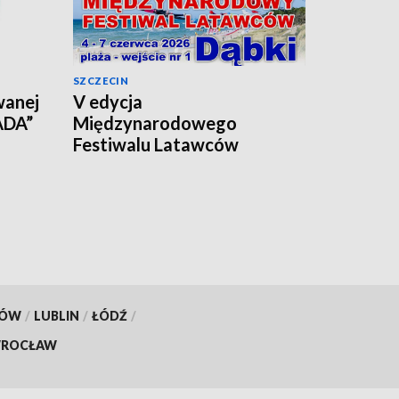
SZCZECIN
wanej
V edycja
ADA”
Międzynarodowego
Festiwalu Latawców
KÓW
/
LUBLIN
/
ŁÓDŹ
/
ROCŁAW