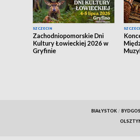
SZCZECIN
SZCZEC
Zachodniopomorskie Dni
Konce
Kultury Łowieckiej 2026 w
Międ
Gryfinie
Muzyk
Kamer
Pomo
BIAŁYSTOK
/
BYDGO
OLSZTY