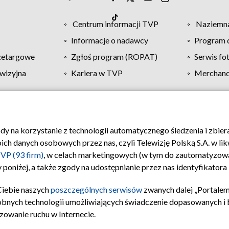
Centrum informacji TVP
Naziemna
Informacje o nadawcy
Program d
zetargowe
Zgłoś program (ROPAT)
Serwis fo
wizyjna
Kariera w TVP
Merchandi
Polityka prywatności
Moje zgody
Pomoc
Biuro re
ody na korzystanie z technologii automatycznego śledzenia i zbie
 danych osobowych przez nas, czyli Telewizję Polską S.A. w likw
VP (93 firm)
, w celach marketingowych (w tym do zautomatyzow
 poniżej, a także zgody na udostępnianie przez nas identyfikator
Ciebie naszych
poszczególnych serwisów
zwanych dalej „Portalem
obnych technologii umożliwiających świadczenie dopasowanych i be
zowanie ruchu w Internecie.