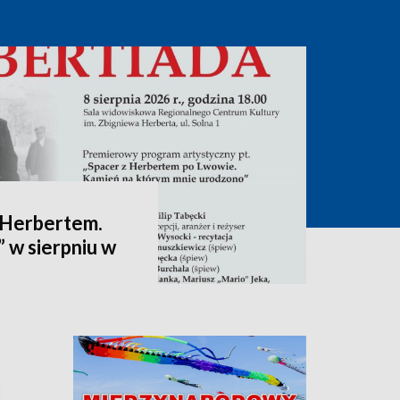
 Herbertem.
 w sierpniu w