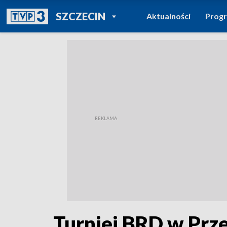
POWRÓT DO
SZCZECIN
Aktualności
Prog
TVP REGIONY
Turniej BRD w Prz