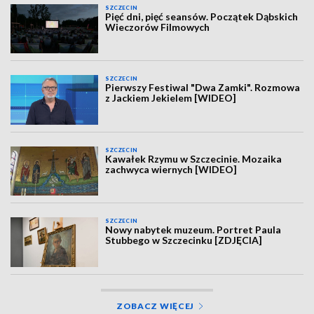
SZCZECIN
Pięć dni, pięć seansów. Początek Dąbskich
Wieczorów Filmowych
SZCZECIN
Pierwszy Festiwal "Dwa Zamki". Rozmowa
z Jackiem Jekielem [WIDEO]
SZCZECIN
Kawałek Rzymu w Szczecinie. Mozaika
zachwyca wiernych [WIDEO]
SZCZECIN
Nowy nabytek muzeum. Portret Paula
Stubbego w Szczecinku [ZDJĘCIA]
ZOBACZ WIĘCEJ