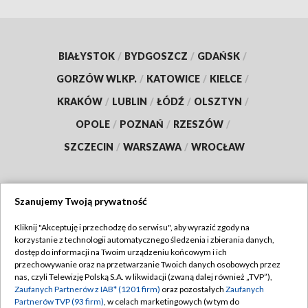
BIAŁYSTOK
/
BYDGOSZCZ
/
GDAŃSK
/
GORZÓW WLKP.
/
KATOWICE
/
KIELCE
/
KRAKÓW
/
LUBLIN
/
ŁÓDŹ
/
OLSZTYN
/
OPOLE
/
POZNAŃ
/
RZESZÓW
/
SZCZECIN
/
WARSZAWA
/
WROCŁAW
Szanujemy Twoją prywatność
Dołącz do nas:
Kliknij "Akceptuję i przechodzę do serwisu", aby wyrazić zgody na
korzystanie z technologii automatycznego śledzenia i zbierania danych,
TVP
dostęp do informacji na Twoim urządzeniu końcowym i ich
Abonament TVP
przechowywanie oraz na przetwarzanie Twoich danych osobowych przez
Regulamin TVP
nas, czyli Telewizję Polską S.A. w likwidacji (zwaną dalej również „TVP”),
Emisja w TVP
Polityka prywatności
Zaufanych Partnerów z IAB* (1201 firm)
oraz pozostałych
Zaufanych
Partnerów TVP (93 firm)
, w celach marketingowych (w tym do