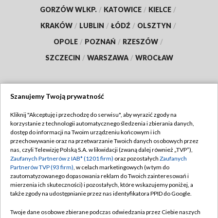
GORZÓW WLKP.
/
KATOWICE
/
KIELCE
/
KRAKÓW
/
LUBLIN
/
ŁÓDŹ
/
OLSZTYN
/
OPOLE
/
POZNAŃ
/
RZESZÓW
/
SZCZECIN
/
WARSZAWA
/
WROCŁAW
Szanujemy Twoją prywatność
Dołącz do nas:
Kliknij "Akceptuję i przechodzę do serwisu", aby wyrazić zgody na
korzystanie z technologii automatycznego śledzenia i zbierania danych,
TVP
dostęp do informacji na Twoim urządzeniu końcowym i ich
Abonament TVP
przechowywanie oraz na przetwarzanie Twoich danych osobowych przez
Regulamin TVP
nas, czyli Telewizję Polską S.A. w likwidacji (zwaną dalej również „TVP”),
Emisja w TVP
Polityka prywatności
Zaufanych Partnerów z IAB* (1201 firm)
oraz pozostałych
Zaufanych
Partnerów TVP (93 firm)
, w celach marketingowych (w tym do
Centrum informacji TVP
Moje zgody
zautomatyzowanego dopasowania reklam do Twoich zainteresowań i
mierzenia ich skuteczności) i pozostałych, które wskazujemy poniżej, a
Naziemna Telewizja Cyfrowa
Pomoc
także zgody na udostępnianie przez nas identyfikatora PPID do Google.
Sklep TVP
Biuro reklamy
Twoje dane osobowe zbierane podczas odwiedzania przez Ciebie naszych