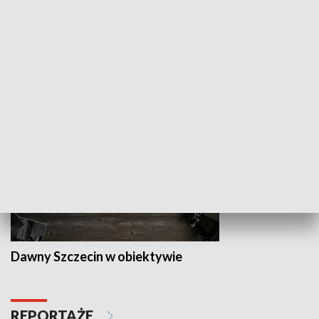
Z indeksem w ręku
Droga po suk
HISTORIA
Dawny Szczecin w obiektywie
REPORTAŻE