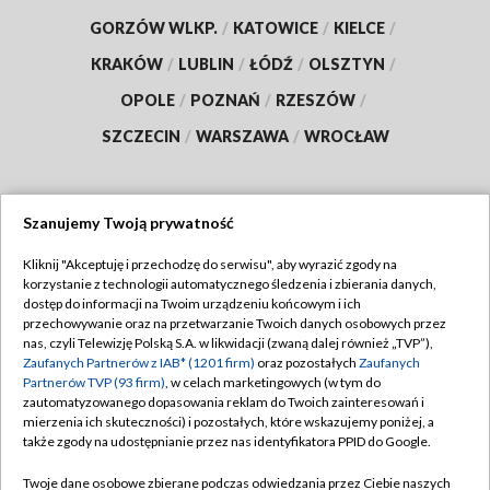
GORZÓW WLKP.
/
KATOWICE
/
KIELCE
/
KRAKÓW
/
LUBLIN
/
ŁÓDŹ
/
OLSZTYN
/
OPOLE
/
POZNAŃ
/
RZESZÓW
/
SZCZECIN
/
WARSZAWA
/
WROCŁAW
Szanujemy Twoją prywatność
Dołącz do nas:
Kliknij "Akceptuję i przechodzę do serwisu", aby wyrazić zgody na
korzystanie z technologii automatycznego śledzenia i zbierania danych,
TVP
dostęp do informacji na Twoim urządzeniu końcowym i ich
Abonament TVP
przechowywanie oraz na przetwarzanie Twoich danych osobowych przez
Regulamin TVP
nas, czyli Telewizję Polską S.A. w likwidacji (zwaną dalej również „TVP”),
Emisja w TVP
Polityka prywatności
Zaufanych Partnerów z IAB* (1201 firm)
oraz pozostałych
Zaufanych
Partnerów TVP (93 firm)
, w celach marketingowych (w tym do
Centrum informacji TVP
Moje zgody
zautomatyzowanego dopasowania reklam do Twoich zainteresowań i
mierzenia ich skuteczności) i pozostałych, które wskazujemy poniżej, a
Naziemna Telewizja Cyfrowa
Pomoc
także zgody na udostępnianie przez nas identyfikatora PPID do Google.
Sklep TVP
Biuro reklamy
Twoje dane osobowe zbierane podczas odwiedzania przez Ciebie naszych