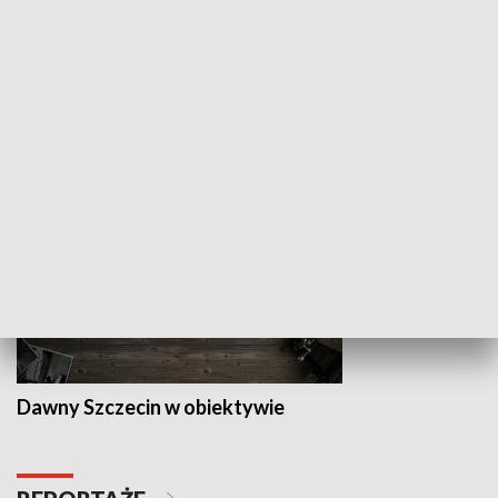
Z indeksem w ręku
Droga po suk
HISTORIA
Dawny Szczecin w obiektywie