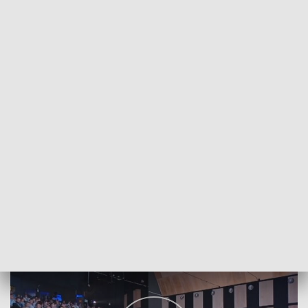
POWRÓT DO
SZCZECIN
TVP REGIONY
Panel Ekonomiczny Zlotu Dużych Rodzin
2018-06-02
Mateusz Burdziński/NS