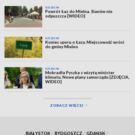
SZCZECIN
Powrót Łaz do Mielna. Sianów nie
odpuszcza [WIDEO]
SZCZECIN
Koniec sporu o Łazy. Miejscowość wróci
do gminy Mielno
SZCZECIN
Mokradła Pyszka z wizytą minister
klimatu. Nowe plany samorządu [ZDJĘCIA,
WIDEO]
ZOBACZ WIĘCEJ
BIAŁYSTOK
/
BYDGOSZCZ
/
GDAŃSK
/