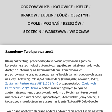
GORZÓW WLKP.
/
KATOWICE
/
KIELCE
/
KRAKÓW
/
LUBLIN
/
ŁÓDŹ
/
OLSZTYN
/
OPOLE
/
POZNAŃ
/
RZESZÓW
/
SZCZECIN
/
WARSZAWA
/
WROCŁAW
Szanujemy Twoją prywatność
Dołącz do nas:
Kliknij "Akceptuję i przechodzę do serwisu", aby wyrazić zgody na
korzystanie z technologii automatycznego śledzenia i zbierania danych,
TVP
dostęp do informacji na Twoim urządzeniu końcowym i ich
Abonament TVP
przechowywanie oraz na przetwarzanie Twoich danych osobowych przez
Regulamin TVP
nas, czyli Telewizję Polską S.A. w likwidacji (zwaną dalej również „TVP”),
Emisja w TVP
Polityka prywatności
Zaufanych Partnerów z IAB* (1201 firm)
oraz pozostałych
Zaufanych
Partnerów TVP (93 firm)
, w celach marketingowych (w tym do
Centrum informacji TVP
Moje zgody
zautomatyzowanego dopasowania reklam do Twoich zainteresowań i
mierzenia ich skuteczności) i pozostałych, które wskazujemy poniżej, a
Naziemna Telewizja Cyfrowa
Pomoc
także zgody na udostępnianie przez nas identyfikatora PPID do Google.
Sklep TVP
Biuro reklamy
Twoje dane osobowe zbierane podczas odwiedzania przez Ciebie naszych