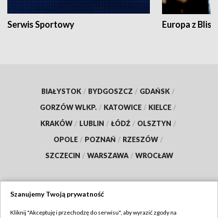
Serwis Sportowy
Europa z Blisk
BIAŁYSTOK
/
BYDGOSZCZ
/
GDAŃSK
/
GORZÓW WLKP.
/
KATOWICE
/
KIELCE
/
KRAKÓW
/
LUBLIN
/
ŁÓDŹ
/
OLSZTYN
/
OPOLE
/
POZNAŃ
/
RZESZÓW
/
SZCZECIN
/
WARSZAWA
/
WROCŁAW
Szanujemy Twoją prywatność
Dołącz do nas:
Kliknij "Akceptuję i przechodzę do serwisu", aby wyrazić zgody na