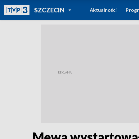
POWRÓT DO
SZCZECIN
Aktualności
Prog
TVP REGIONY
Mewa wystartował