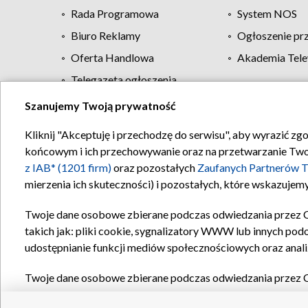
Rada Programowa
System NOS
Biuro Reklamy
Ogłoszenie pr
Oferta Handlowa
Akademia Tele
Telegazeta ogłoszenia
Szanujemy Twoją prywatność
Regulamin TVP
Kliknij "Akceptuję i przechodzę do serwisu", aby wyrazić zg
końcowym i ich przechowywanie oraz na przetwarzanie Twoich
z IAB* (1201 firm)
oraz pozostałych
Zaufanych Partnerów T
mierzenia ich skuteczności) i pozostałych, które wskazujemy
Twoje dane osobowe zbierane podczas odwiedzania przez 
takich jak: pliki cookie, sygnalizatory WWW lub innych pod
udostępnianie funkcji mediów społecznościowych oraz anali
Twoje dane osobowe zbierane podczas odwiedzania przez 
plików cookie, informacje o Twoich wyszukiwaniach w serwi