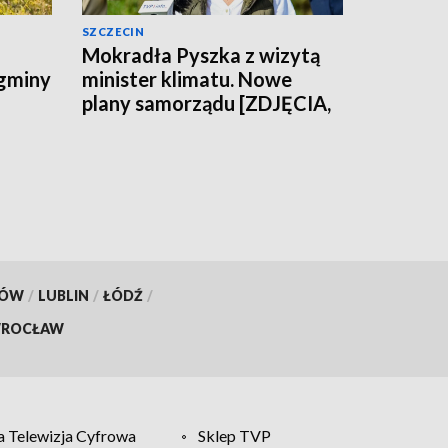
SZCZECIN
Mokradła Pyszka z wizytą
 gminy
minister klimatu. Nowe
plany samorządu [ZDJĘCIA,
WIDEO]
KÓW
/
LUBLIN
/
ŁÓDŹ
/
ROCŁAW
 Telewizja Cyfrowa
Sklep TVP