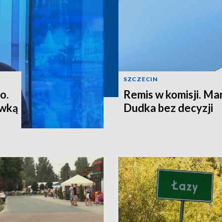
SZCZECIN
o.
Remis w komisji. M
ewką
Dudka bez decyzji