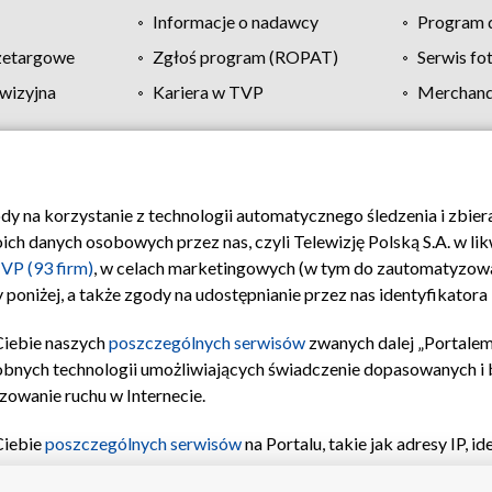
Informacje o nadawcy
Program d
zetargowe
Zgłoś program (ROPAT)
Serwis fo
wizyjna
Kariera w TVP
Merchandi
Polityka prywatności
Moje zgody
Pomoc
Biuro re
ody na korzystanie z technologii automatycznego śledzenia i zbie
 danych osobowych przez nas, czyli Telewizję Polską S.A. w likw
VP (93 firm)
, w celach marketingowych (w tym do zautomatyzow
 poniżej, a także zgody na udostępnianie przez nas identyfikator
Ciebie naszych
poszczególnych serwisów
zwanych dalej „Portalem
obnych technologii umożliwiających świadczenie dopasowanych i be
zowanie ruchu w Internecie.
Ciebie
poszczególnych serwisów
na Portalu, takie jak adresy IP, 
sach Portalu czy historia odwiedzin będą przetwarzane przez TV