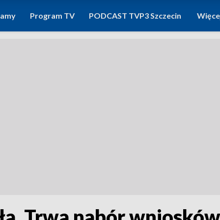
ramy
Program TV
PODCAST TVP3 Szczecin
Więce
a. Trwa nabór wniosków