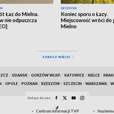
IN
SZCZECIN
t Łaz do Mielna.
Koniec sporu o Łazy.
w nie odpuszcza
Miejscowość wróci do
EO]
Mielno
ZOBACZ WIĘCEJ
SZCZ
/
GDAŃSK
/
GORZÓW WLKP.
/
KATOWICE
/
KIELCE
/
KRA
N
/
OPOLE
/
POZNAŃ
/
RZESZÓW
/
SZCZECIN
/
WARSZAWA
/
W
Dołącz do nas:
Centrum informacji TVP
Naziemna