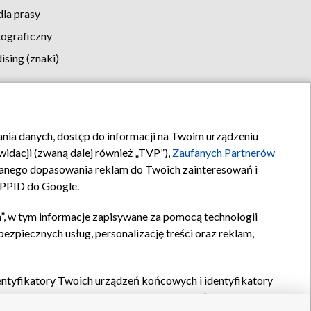
la prasy
tograficzny
sing (znaki)
klamy
Kontakt
rania danych, dostęp do informacji na Twoim urządzeniu
idacji (zwaną dalej również „TVP”),
Zaufanych Partnerów
anego dopasowania reklam do Twoich zainteresowań i
a PPID do Google.
”, w tym informacje zapisywane za pomocą technologii
zpiecznych usług, personalizację treści oraz reklam,
identyfikatory Twoich urządzeń końcowych i identyfikatory
P,
Zaufanych Partnerów z IAB
oraz pozostałych
Zaufanych