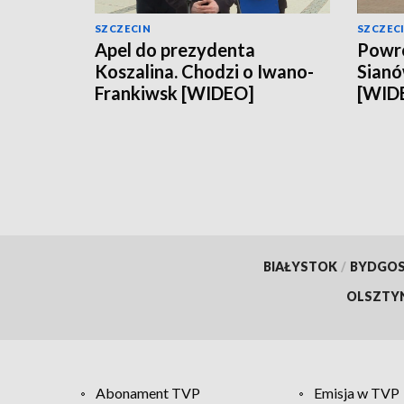
SZCZECIN
SZCZEC
Apel do prezydenta
Powró
Koszalina. Chodzi o Iwano-
Sianó
Frankiwsk [WIDEO]
[WID
BIAŁYSTOK
/
BYDGO
OLSZTY
Abonament TVP
Emisja w TVP