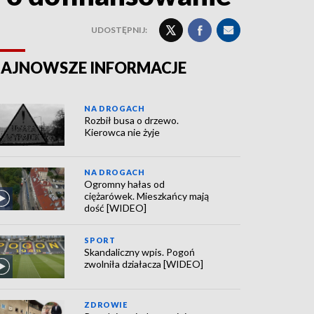
UDOSTĘPNIJ:
AJNOWSZE INFORMACJE
NA DROGACH
Rozbił busa o drzewo.
Kierowca nie żyje
NA DROGACH
Ogromny hałas od
ciężarówek. Mieszkańcy mają
dość [WIDEO]
SPORT
Skandaliczny wpis. Pogoń
zwolniła działacza [WIDEO]
ZDROWIE