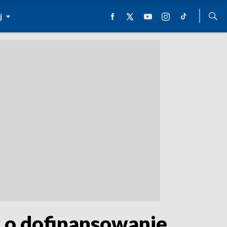
j
 o dofinansowanie