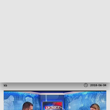
POWRÓT DO
SZCZECIN
TVP REGIONY
Rozmowa z Rafałem Niburskim
2018-06-04
kb