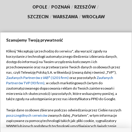
OPOLE
/
POZNAŃ
/
RZESZÓW
/
SZCZECIN
/
WARSZAWA
/
WROCŁAW
Szanujemy Twoją prywatność
Dołącz do nas:
Kliknij "Akceptuję i przechodzę do serwisu", aby wyrazić zgody na
korzystanie z technologii automatycznego śledzenia i zbierania danych,
TVP
dostęp do informacji na Twoim urządzeniu końcowym i ich
Abonament TVP
przechowywanie oraz na przetwarzanie Twoich danych osobowych przez
Regulamin TVP
nas, czyli Telewizję Polską S.A. w likwidacji (zwaną dalej również „TVP”),
Emisja w TVP
Polityka prywatności
Zaufanych Partnerów z IAB* (1201 firm)
oraz pozostałych
Zaufanych
Partnerów TVP (93 firm)
, w celach marketingowych (w tym do
Centrum informacji TVP
Moje zgody
zautomatyzowanego dopasowania reklam do Twoich zainteresowań i
mierzenia ich skuteczności) i pozostałych, które wskazujemy poniżej, a
Naziemna Telewizja Cyfrowa
Pomoc
także zgody na udostępnianie przez nas identyfikatora PPID do Google.
Sklep TVP
Biuro reklamy
Twoje dane osobowe zbierane podczas odwiedzania przez Ciebie naszych
Rada Programowa
Kontakt
poszczególnych serwisów
zwanych dalej „Portalem”, w tym informacje
zapisywane za pomocą technologii takich jak: pliki cookie, sygnalizatory
System NOS
WWW lub innych podobnych technologii umożliwiających świadczenie
dopasowanych i bezpiecznych usług, personalizację treści oraz reklam,