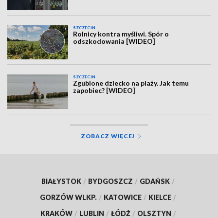
SZCZECIN
Rolnicy kontra myśliwi. Spór o
odszkodowania [WIDEO]
SZCZECIN
Zgubione dziecko na plaży. Jak temu
zapobiec? [WIDEO]
ZOBACZ WIĘCEJ
BIAŁYSTOK
/
BYDGOSZCZ
/
GDAŃSK
/
GORZÓW WLKP.
/
KATOWICE
/
KIELCE
/
KRAKÓW
/
LUBLIN
/
ŁÓDŹ
/
OLSZTYN
/