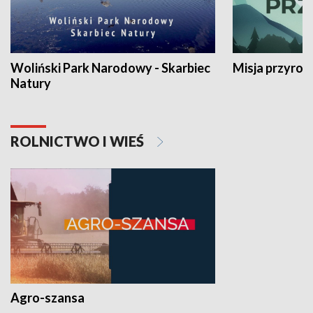
Woliński Park Narodowy - Skarbiec
Misja przyrod
Natury
ROLNICTWO I WIEŚ
Agro-szansa