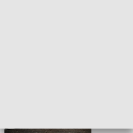
Z indeksem w ręku
Droga po suk
HISTORIA