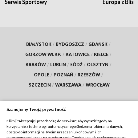
Serwis Sportowy
Europa z Blisk
BIAŁYSTOK
/
BYDGOSZCZ
/
GDAŃSK
/
GORZÓW WLKP.
/
KATOWICE
/
KIELCE
/
KRAKÓW
/
LUBLIN
/
ŁÓDŹ
/
OLSZTYN
/
OPOLE
/
POZNAŃ
/
RZESZÓW
/
SZCZECIN
/
WARSZAWA
/
WROCŁAW
Szanujemy Twoją prywatność
Dołącz do nas:
Kliknij "Akceptuję i przechodzę do serwisu", aby wyrazić zgody na
korzystanie z technologii automatycznego śledzenia i zbierania danych,
TVP
dostęp do informacji na Twoim urządzeniu końcowym i ich
Abonament TVP
przechowywanie oraz na przetwarzanie Twoich danych osobowych przez