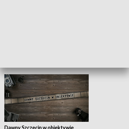
Z indeksem w ręku
Droga po suk
HISTORIA
Dawny Szczecin w obiektywie