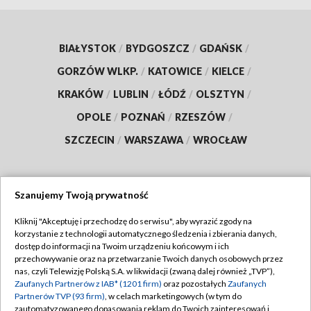
BIAŁYSTOK
/
BYDGOSZCZ
/
GDAŃSK
/
GORZÓW WLKP.
/
KATOWICE
/
KIELCE
/
KRAKÓW
/
LUBLIN
/
ŁÓDŹ
/
OLSZTYN
/
OPOLE
/
POZNAŃ
/
RZESZÓW
/
SZCZECIN
/
WARSZAWA
/
WROCŁAW
Szanujemy Twoją prywatność
Dołącz do nas:
Kliknij "Akceptuję i przechodzę do serwisu", aby wyrazić zgody na
korzystanie z technologii automatycznego śledzenia i zbierania danych,
TVP
dostęp do informacji na Twoim urządzeniu końcowym i ich
Abonament TVP
przechowywanie oraz na przetwarzanie Twoich danych osobowych przez
Regulamin TVP
nas, czyli Telewizję Polską S.A. w likwidacji (zwaną dalej również „TVP”),
Emisja w TVP
Polityka prywatności
Zaufanych Partnerów z IAB* (1201 firm)
oraz pozostałych
Zaufanych
Partnerów TVP (93 firm)
, w celach marketingowych (w tym do
Centrum informacji TVP
Moje zgody
zautomatyzowanego dopasowania reklam do Twoich zainteresowań i