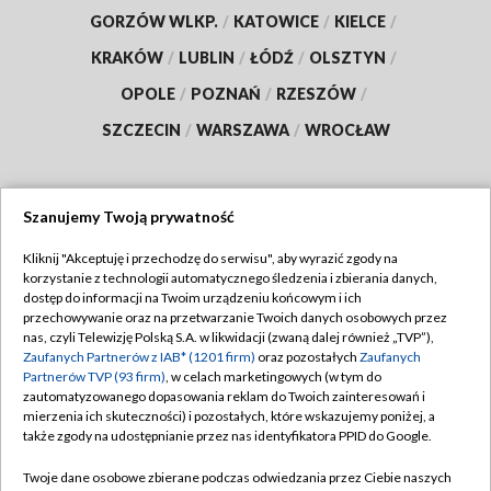
GORZÓW WLKP.
/
KATOWICE
/
KIELCE
/
KRAKÓW
/
LUBLIN
/
ŁÓDŹ
/
OLSZTYN
/
OPOLE
/
POZNAŃ
/
RZESZÓW
/
SZCZECIN
/
WARSZAWA
/
WROCŁAW
Szanujemy Twoją prywatność
Dołącz do nas:
Kliknij "Akceptuję i przechodzę do serwisu", aby wyrazić zgody na
korzystanie z technologii automatycznego śledzenia i zbierania danych,
TVP
dostęp do informacji na Twoim urządzeniu końcowym i ich
Abonament TVP
przechowywanie oraz na przetwarzanie Twoich danych osobowych przez
Regulamin TVP
nas, czyli Telewizję Polską S.A. w likwidacji (zwaną dalej również „TVP”),
Emisja w TVP
Polityka prywatności
Zaufanych Partnerów z IAB* (1201 firm)
oraz pozostałych
Zaufanych
Partnerów TVP (93 firm)
, w celach marketingowych (w tym do
Centrum informacji TVP
Moje zgody
zautomatyzowanego dopasowania reklam do Twoich zainteresowań i
mierzenia ich skuteczności) i pozostałych, które wskazujemy poniżej, a
Naziemna Telewizja Cyfrowa
Pomoc
także zgody na udostępnianie przez nas identyfikatora PPID do Google.
Sklep TVP
Biuro reklamy
Twoje dane osobowe zbierane podczas odwiedzania przez Ciebie naszych