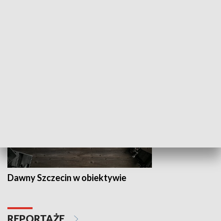
Z indeksem w ręku
Droga po suk
HISTORIA
Dawny Szczecin w obiektywie
REPORTAŻE