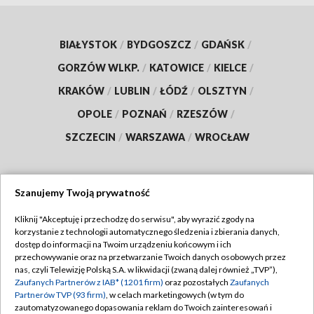
BIAŁYSTOK
/
BYDGOSZCZ
/
GDAŃSK
/
GORZÓW WLKP.
/
KATOWICE
/
KIELCE
/
KRAKÓW
/
LUBLIN
/
ŁÓDŹ
/
OLSZTYN
/
OPOLE
/
POZNAŃ
/
RZESZÓW
/
SZCZECIN
/
WARSZAWA
/
WROCŁAW
Szanujemy Twoją prywatność
Dołącz do nas:
Kliknij "Akceptuję i przechodzę do serwisu", aby wyrazić zgody na
korzystanie z technologii automatycznego śledzenia i zbierania danych,
TVP
dostęp do informacji na Twoim urządzeniu końcowym i ich
Abonament TVP
przechowywanie oraz na przetwarzanie Twoich danych osobowych przez
Regulamin TVP
nas, czyli Telewizję Polską S.A. w likwidacji (zwaną dalej również „TVP”),
Emisja w TVP
Polityka prywatności
Zaufanych Partnerów z IAB* (1201 firm)
oraz pozostałych
Zaufanych
Partnerów TVP (93 firm)
, w celach marketingowych (w tym do
Centrum informacji TVP
Moje zgody
zautomatyzowanego dopasowania reklam do Twoich zainteresowań i